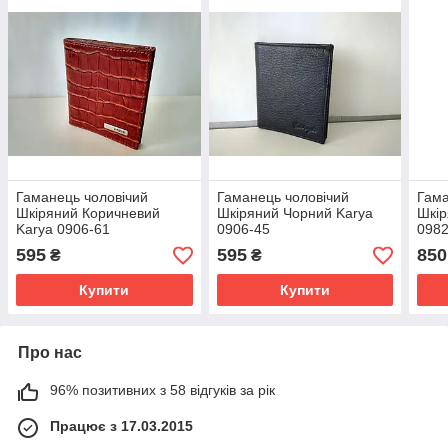
Гаманець чоловічий
Гаманець чоловічий
Гама
Шкіряний Коричневий
Шкіряний Чорний Karya
Шкір
Karya 0906-61
0906-45
0982
595
595
850
₴
₴
Купити
Купити
Про нас
96% позитивних з 58 відгуків за рік
Працює з 17.03.2015