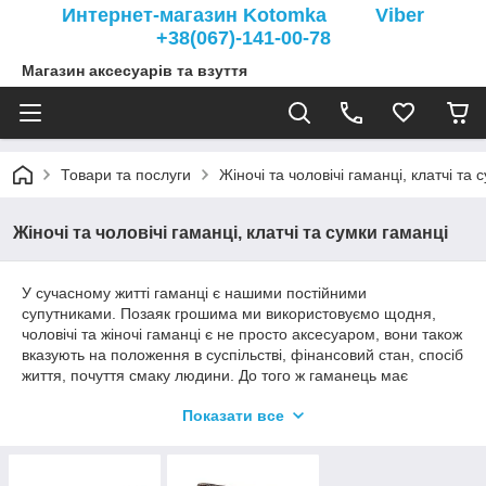
Интернет-магазин Kotomka Viber
+38(067)-141-00-78
Магазин аксесуарів та взуття
Товари та послуги
Жіночі та чоловічі гаманці, клатчі та 
Жіночі та чоловічі гаманці, клатчі та сумки гаманці
У сучасному житті гаманці є нашими постійними
супутниками. Позаяк грошима ми використовуємо щодня,
чоловічі та жіночі гаманці є не просто аксесуаром, вони також
вказують на положення в суспільстві, фінансовий стан, спосіб
життя, почуття смаку людини. До того ж гаманець має
насамперед виконувати своє пряме призначення —
Показати все
збереження грошей.
Сучасна мода пропонує величезний вибір моделей і кольорів
гаманців. Тому купити гаманець або портмоне не