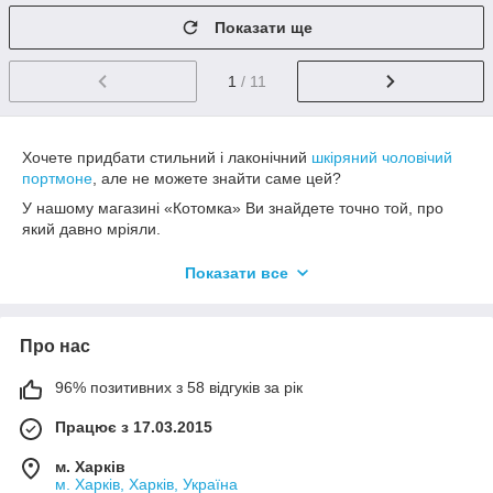
Показати ще
1
/ 11
Хочете придбати стильний і лаконічний
шкіряний чоловічий
портмоне
, але не можете знайти саме цей?
У нашому магазині «Котомка» Ви знайдете точно той, про
який давно мріяли.
При виборі товару для нашого інтернет магазину, ми
Показати все
звертаємо увагу на модні тенденції, колірну гаму, якість
матеріалу, фурнітури, зручність виробу, його дизайн та багато
іншого.
Про нас
Шкіряні чоловічі гаманці
– це не просто аксесуар, це частина
образу, елемент стилю. Чоловік, в руках якого гаманець із
96% позитивних з 58 відгуків за рік
якісної шкіри стильного дизайну завжди справляє враження
статусного чоловіка. Це частина образу. Цей аксесуар
Працює з 17.03.2015
вибирається не на один рік, і тому має бути якісним.
Купуючи подарунок чоловікові, батькові, братові, другу, колезі
м. Харків
м. Харків, Харків, Україна
по роботі, зверніть увагу саме на гаманець. Це може бути