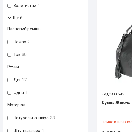
Золотистий
1
Ще 6
Плечовий ремінь
Немає
2
Так
30
Ручки
Дві
17
Одна
1
8007-45
Сумка Жіноча 
Матеріал
Натуральна шкіра
33
Немає в наявнос
Штучна шкіра
1