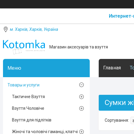
Интернет-
м. Харків, Харків, Україна
Магазин аксесуарів та взуття
Главная
Т
Товары и услуги
Тактичне Взуття
Сумки жі
Взуття Чоловіче
Взуття для підлітків
Жіночі та чоловічі гаманці, клатчі