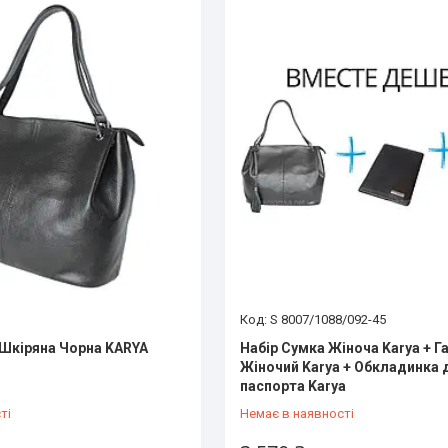
S 8007/1088/092-45
Шкіряна Чорна KARYA
Набір Сумка Жіноча Karya + 
Жіночий Karya + Обкладинка 
паспорта Karya
ті
Немає в наявності