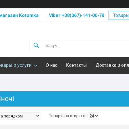
магазин Kotomka Viber +38(067)-141-00-78
Товары
овары и услуги
О нас
Контакты
Доставка и опл
ночі