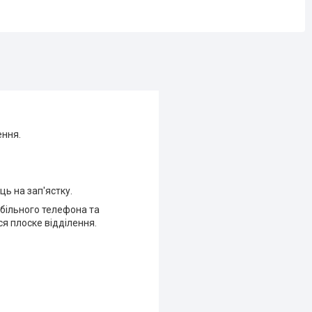
ення.
ь на зап'ястку.
обільного телефона та
ся плоске відділення.