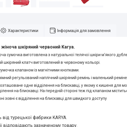
Характеристики
Інформація для замовлення
 жіноча шкіряний червоний Karya.
ча сумочка виготовлена з натуральної телячої шкіри м'якого дубл
й шкіряний клатч виготовлений в червоному кольорі.
сумочка клапаном із магнітними кнопками.
імний регульований наплічний шкіряний ремінь і маленький ремінец
озташоване одне відділення на блискавці, у якому є кишеня для м
ілення на блискавці. На передній стороні теж під клапаном містить
оні зовні є відділення на блискавці для швидкого доступу
кість від турецької фабрики KARYA.
ії відповідають зазначеному товару.