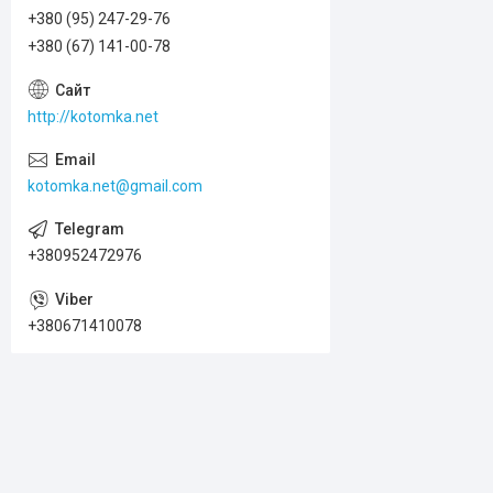
+380 (95) 247-29-76
+380 (67) 141-00-78
http://kotomka.net
kotomka.net@gmail.com
+380952472976
+380671410078