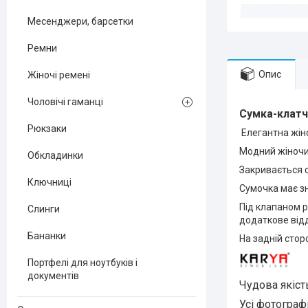
Месенджери, барсетки
Ремни
Опис
Жіночі ремені
Чоловічі гаманці
Сумка-клатч
Рюкзаки
Елегантна жіно
Модний жіночи
Обкладинки
Закривається 
Ключниці
Сумочка має зн
Під клапаном р
Слинги
додаткове відд
Бананки
На задній стор
Портфелі для ноутбуків і
документів
Чудова я
Усі фотограф