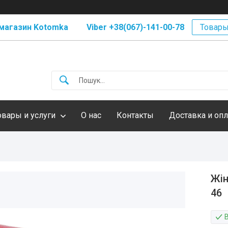
магазин Kotomka Viber +38(067)-141-00-78
Товары
овары и услуги
О нас
Контакты
Доставка и опл
Жін
46