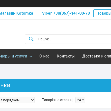
магазин Kotomka Viber +38(067)-141-00-78
Товары
овары и услуги
О нас
Контакты
Доставка и опл
нки