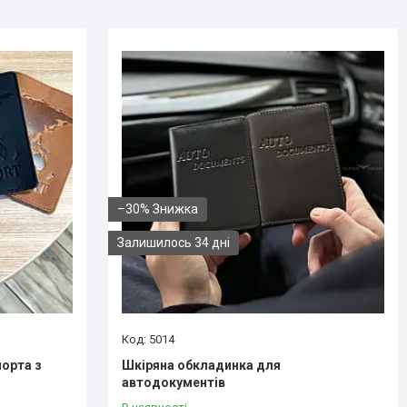
–30%
Залишилось 34 дні
5014
орта з
Шкіряна обкладинка для
автодокументів