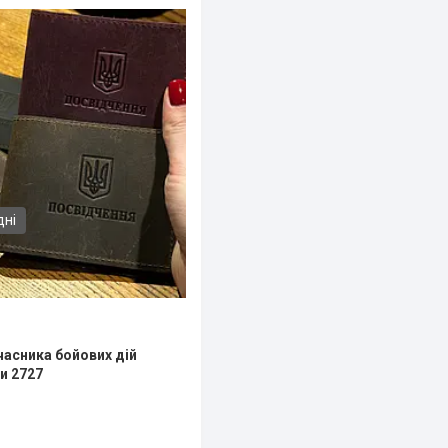
дні
часника бойових дій
и 2727