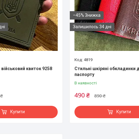
–45%
дні
Залишилось 34 дні
4819
 військовий квиток 9258
Стильні шкіряні обкладинки 
паспорту
В наявності
490 ₴
 ₴
890 ₴
Купити
Купити