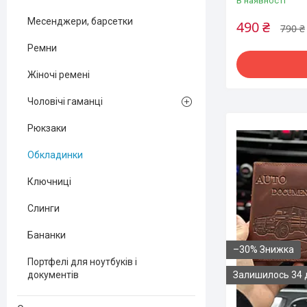
В наявності
Месенджери, барсетки
490 ₴
790 ₴
Ремни
Жіночі ремені
Чоловічі гаманці
Рюкзаки
Обкладинки
Ключниці
Слинги
Бананки
–30%
Портфелі для ноутбуків і
Залишилось 34 
документів