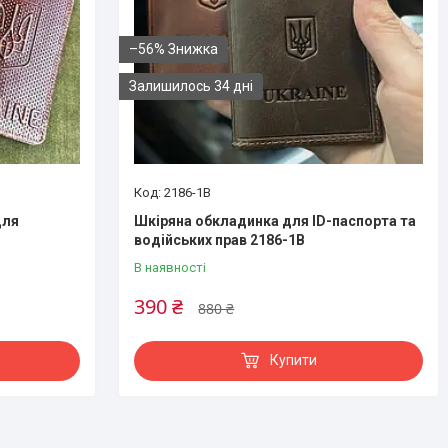
–56%
Залишилось 34 дні
2186-1B
для
Шкіряна обкладинка для ID-паспорта та
водійських прав 2186-1B
В наявності
390 ₴
880 ₴
Купити