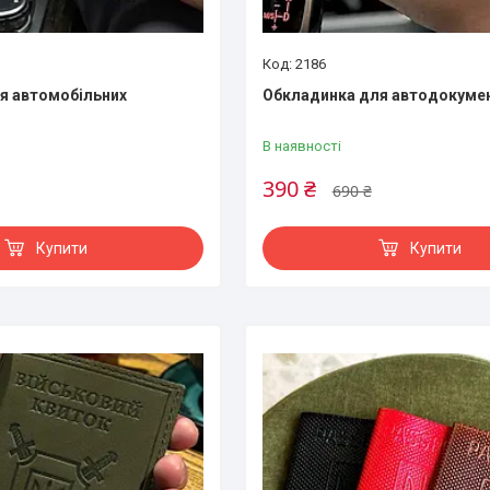
2186
я автомобільних
Обкладинка для автодокумен
В наявності
390 ₴
690 ₴
Купити
Купити