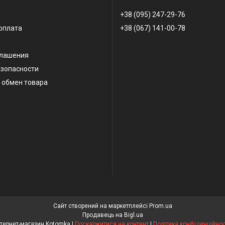
+38 (095) 247-29-76
оплата
+38 (067) 141-00-78
глашения
езопасности
 обмен товара
Сайт створений на маркетплейсі
Prom.ua
Продавець на Bigl.ua
Інтернет-магазин Kotomka |
Поскаржитися на контент
|
Політика конфіденційнос