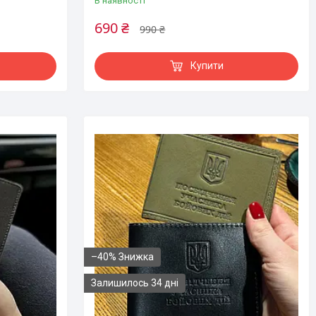
В наявності
690 ₴
990 ₴
Купити
–40%
Залишилось 34 дні