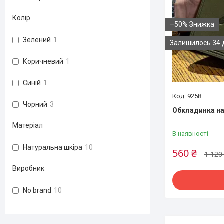
Колір
–50%
Зелений
1
Залишилось 34 
Коричневий
1
Синій
1
9258
Чорний
3
Обкладинка на
Матеріал
В наявності
Натуральна шкіра
10
560 ₴
1 120
Виробник
No brand
10