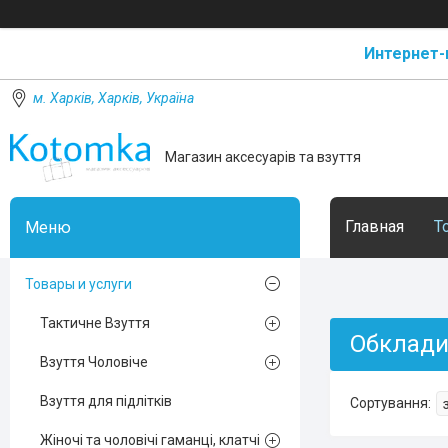
Интернет-
м. Харків, Харків, Україна
Магазин аксесуарів та взуття
Главная
Т
Товары и услуги
Тактичне Взуття
Обклади
Взуття Чоловіче
Взуття для підлітків
Жіночі та чоловічі гаманці, клатчі