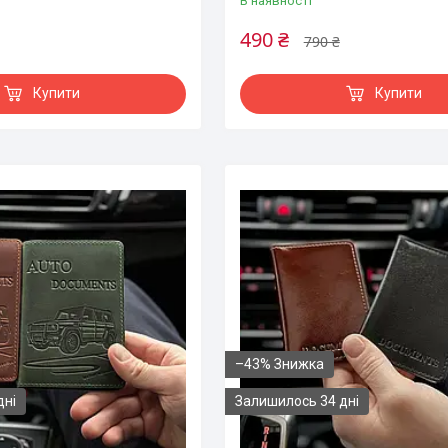
В наявності
490 ₴
790 ₴
Купити
Купити
–43%
дні
Залишилось 34 дні