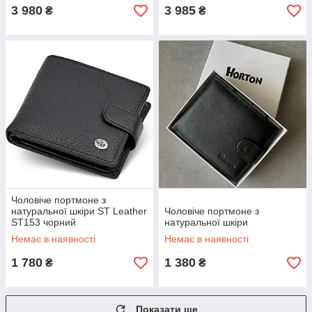
3 980
3 985
₴
₴
Чоловіче портмоне з
натуральної шкіри ST Leather
Чоловіче портмоне з
ST153 чорний
натуральної шкіри
Немає в наявності
Немає в наявності
1 780
1 380
₴
₴
Показати ще