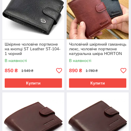
Шкіряне чоловіче портмоне
Чоловічий шкіряний гаманець
на кнопці ST Leather ST-104-
люкс, чоловіче портмоне
1 чорний
натуральна шкіра HORTON
301B
В наявності
В наявності
850
890
₴
₴
1 549 ₴
1 780 ₴
Купити
Купити