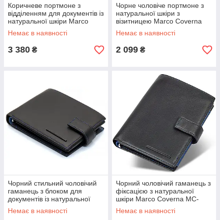
Коричневе портмоне з
Чорне чоловіче портмоне з
відділенням для документів із
натуральної шкіри з
натуральної шкіри Marco
візитницею Marco Coverna
Coverna MCB047-896
MC-2057H-1
Немає в наявності
Немає в наявності
3 380
2 099
₴
₴
Чорний стильний чоловічий
Чорний чоловічий гаманець з
гаманець з блоком для
фіксацією з натуральної
документів із натуральної
шкіри Marco Coverna MC-
шкіри Marco Coverna MC-
1005 A 1221
Немає в наявності
Немає в наявності
1006 A 1221