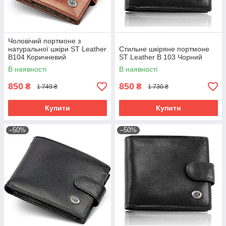
Чоловічий портмоне з
натуральної шкіри ST Leather
Стильне шкіряне портмоне
B104 Коричневий
ST Leather В 103 Чорний
В наявності
В наявності
850
850
₴
₴
1 749 ₴
1 730 ₴
Купити
Купити
–50%
–50%