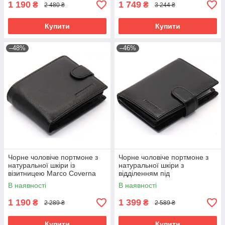
1 190
1 749
₴
₴
2 480 ₴
3 244 ₴
Купити
Купити
–48%
–46%
Чорне чоловіче портмоне з
Чорне чоловіче портмоне з
натуральної шкіри із
натуральної шкіри з
візитницею Marco Coverna
відділенням під
MC-2057-1
автодокументи Marco
В наявності
В наявності
Coverna MC-2090H-1
1 190
1 399
₴
₴
2 289 ₴
2 589 ₴
Купити
Купити