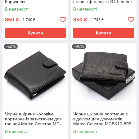
Коричневе
шкіри з фіксацією ST Leather
ST103
В наявності
В наявності
850
850
₴
₴
1 740 ₴
1 745 ₴
Купити
Купити
–52%
–46%
Чорне шкіряне чоловіче
Чорне шкіряне портмоне з
портмоне із затискачем для
відділом для документів
грошей Marco Coverna MC-
Marco Coverna MCBK10-805
2006H-1
В наявності
В наявності