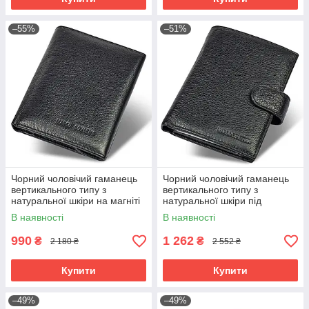
–55%
–51%
Чорний чоловічий гаманець
Чорний чоловічий гаманець
вертикального типу з
вертикального типу з
натуральної шкіри на магніті
натуральної шкіри під
Marco Coverna MC-1286
документи Marco Coverna
В наявності
В наявності
MC-5176-1
990
1 262
₴
₴
2 180 ₴
2 552 ₴
Купити
Купити
–49%
–49%