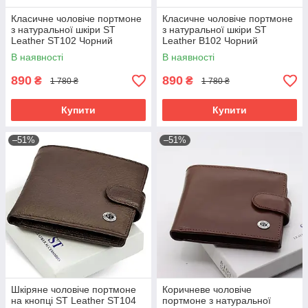
Класичне чоловіче портмоне
Класичне чоловіче портмоне
з натуральної шкіри ST
з натуральної шкіри ST
Leather ST102 Чорний
Leather В102 Чорний
В наявності
В наявності
890
890
₴
₴
1 780 ₴
1 780 ₴
Купити
Купити
–51%
–51%
Шкіряне чоловіче портмоне
Коричневе чоловіче
на кнопці ST Leather ST104
портмоне з натуральної