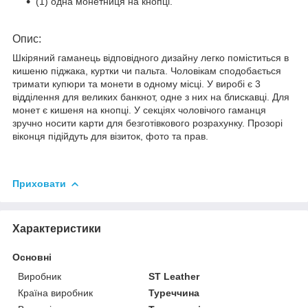
(1) одна монетниця на кнопці.
Опис:
Шкіряний гаманець відповідного дизайну легко поміститься в
кишеню піджака, куртки чи пальта. Чоловікам сподобається
тримати купюри та монети в одному місці. У виробі є 3
відділення для великих банкнот, одне з них на блискавці. Для
монет є кишеня на кнопці. У секціях чоловічого гаманця
зручно носити карти для безготівкового розрахунку. Прозорі
віконця підійдуть для візиток, фото та прав.
Приховати
Характеристики
Основні
Виробник
ST Leather
Країна виробник
Туреччина