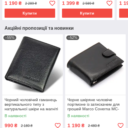
MC-2057-1
автодокументи Marco
Cov
1 190
1 399
1 1
₴
₴
2 289 ₴
2 589 ₴
Coverna MC-2090H-1
Купити
Купити
Акційні пропозиції та новинки
–55%
–52%
Чорний чоловічий гаманець
Чорне шкіряне чоловіче
вертикального типу з
портмоне із затискачем для
натуральної шкіри на магніті
грошей Marco Coverna MC-
Marco Coverna MC-1286
2006H-1
В наявності
В наявності
990
1 190
₴
₴
2 180 ₴
2 480 ₴