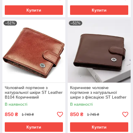
Купити
Купити
–51%
–51%
Чоловічий портмоне з
Коричневе чоловіче
натуральної шкіри ST Leather
портмоне з натуральної
B104 Коричневий
шкіри з фіксацією ST Leather
ST103
В наявності
В наявності
850
850
₴
₴
1 749 ₴
1 745 ₴
Купити
Купити