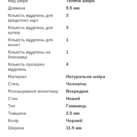
Вид шкіри
Теляча шкіра
Довжина
9.5 мм
Кількість відділень для
3
кредитних карт
Кількість відділень для
3
купюр
Кількість відділень для
1
монет
Кількість відділень на
1
блискавці
Кількість прозорих
4
відділень
Матеріал
Натуральна шкіра
Стать
Чоловіча
Розташування монетниці
Всередині
Стан
Новий
Тип
Гаманець
Товщина
2.5 мм
Колір
Чорний
Ширина
11.5 мм