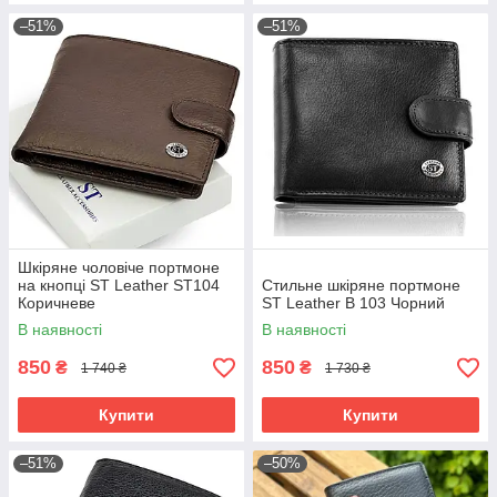
–51%
–51%
Шкіряне чоловіче портмоне
на кнопці ST Leather ST104
Стильне шкіряне портмоне
Коричневе
ST Leather В 103 Чорний
В наявності
В наявності
850
850
₴
₴
1 740 ₴
1 730 ₴
Купити
Купити
–51%
–50%