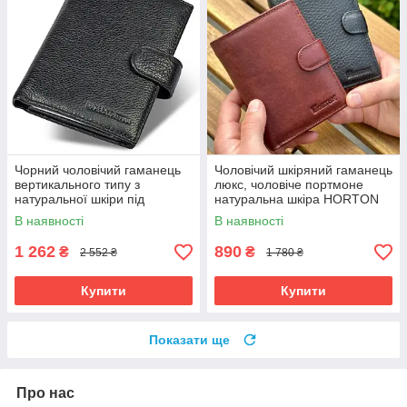
Чорний чоловічий гаманець
Чоловічий шкіряний гаманець
вертикального типу з
люкс, чоловіче портмоне
натуральної шкіри під
натуральна шкіра HORTON
документи Marco Coverna
301B
В наявності
В наявності
MC-5176-1
1 262
890
₴
₴
2 552 ₴
1 780 ₴
Купити
Купити
Показати ще
Про нас