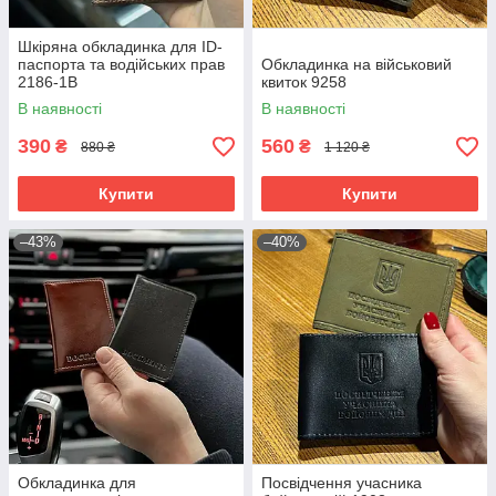
Шкіряна обкладинка для ID-
паспорта та водійських прав
Обкладинка на військовий
2186-1B
квиток 9258
В наявності
В наявності
390
560
₴
₴
880 ₴
1 120 ₴
Купити
Купити
–43%
–40%
Обкладинка для
Посвідчення учасника