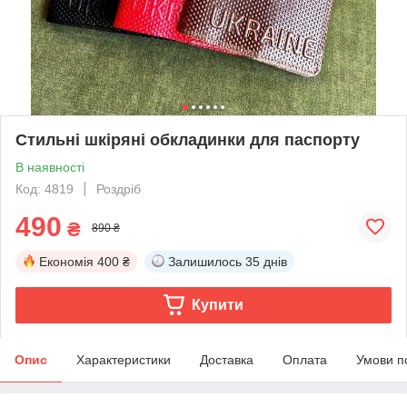
Стильні шкіряні обкладинки для паспорту
В наявності
Код: 4819
Роздріб
490
₴
890 ₴
Економія
400 ₴
Залишилось
35 днів
Купити
Опис
Характеристики
Доставка
Оплата
Умови п