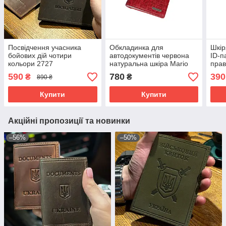
Посвідчення учасника
Обкладинка для
Шкір
бойових дій чотири
автодокументів червона
ID-п
кольори 2727
натуральна шкіра Mario
прав
Veronni
590
780
390
₴
₴
890 ₴
Купити
Купити
Акційні пропозиції та новинки
–56%
–50%