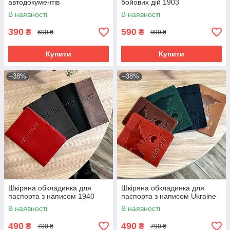
автодокументів
бойових дій 1903
В наявності
В наявності
390
590
₴
₴
690 ₴
990 ₴
Купити
Купити
–38%
–38%
Шкіряна обкладинка для
Шкіряна обкладинка для
паспорта з написом 1940
паспорта з написом Ukraine
В наявності
В наявності
490
490
₴
₴
790 ₴
790 ₴