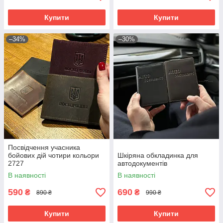
Купити
Купити
–34%
–30%
Посвідчення учасника
бойових дій чотири кольори
Шкіряна обкладинка для
2727
автодокументів
В наявності
В наявності
590
690
₴
₴
890 ₴
990 ₴
Купити
Купити