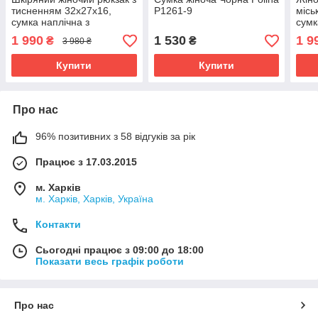
тисненням 32х27х16,
P1261-9
місь
сумка наплічна з
сумк
шахматним візерунком,
чор
1 990
1 530
1 9
₴
₴
3 980 ₴
чорна
Купити
Купити
Про нас
96% позитивних з 58 відгуків за рік
Працює з 17.03.2015
м. Харків
м. Харків, Харків, Україна
Контакти
Сьогодні працює з 09:00 до 18:00
Показати весь графік роботи
Про нас