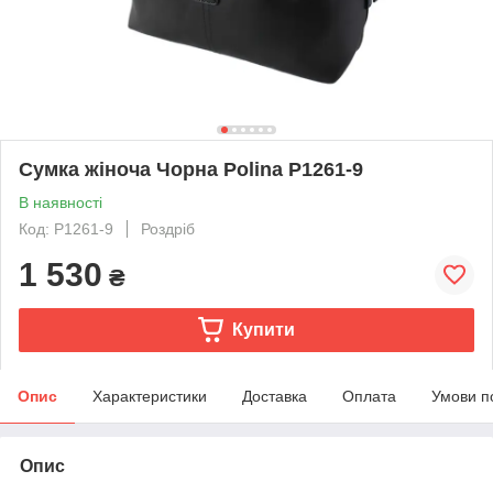
Сумка жіноча Чорна Polina P1261-9
В наявності
Код: P1261-9
Роздріб
1 530
₴
Купити
Опис
Характеристики
Доставка
Оплата
Умови п
Опис