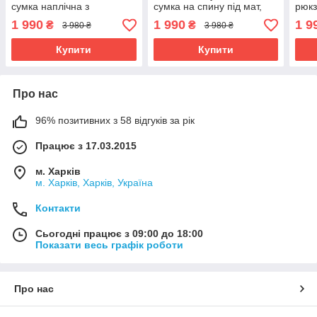
сумка наплічна з
сумка на спину під мат,
рюкз
шахматним візерунком,
чорна
шкір
1 990
1 990
1 9
₴
₴
3 980 ₴
3 980 ₴
чорна
Купити
Купити
Про нас
96% позитивних з 58 відгуків за рік
Працює з 17.03.2015
м. Харків
м. Харків, Харків, Україна
Контакти
Сьогодні працює з 09:00 до 18:00
Показати весь графік роботи
Про нас