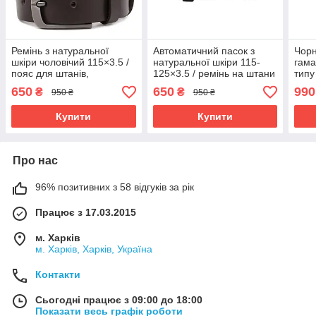
Ремінь з натуральної
Автоматичний пасок з
Чорн
шкіри чоловічий 115×3.5 /
натуральної шкіри 115-
гама
пояс для штанів,
125×3.5 / ремінь на штани
типу
коричневий
для чоловіка, чорний
на м
650
650
990
₴
₴
950 ₴
950 ₴
MC-
Купити
Купити
Про нас
96% позитивних з 58 відгуків за рік
Працює з 17.03.2015
м. Харків
м. Харків, Харків, Україна
Контакти
Сьогодні працює з 09:00 до 18:00
Показати весь графік роботи