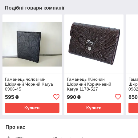
Подібні товари компанії
Гаманець чоловічий
Гаманець Жіночий
Гама
Шкіряний Чорний Karya
Шкіряний Коричневий
Шкір
0906-45
Karya 1178-527
0982
595
990
850
₴
₴
Купити
Купити
Про нас