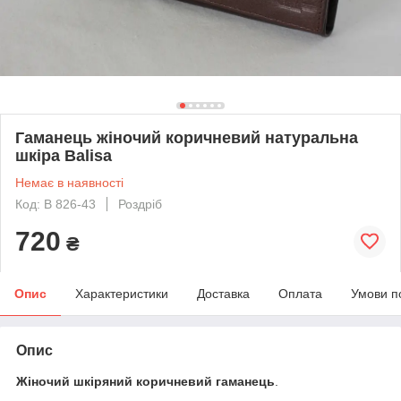
Гаманець жіночий коричневий натуральна
шкіра Balisa
Немає в наявності
Код: B 826-43
Роздріб
720
₴
Опис
Характеристики
Доставка
Оплата
Умови п
Опис
Жіночий шкіряний коричневий гаманець
.