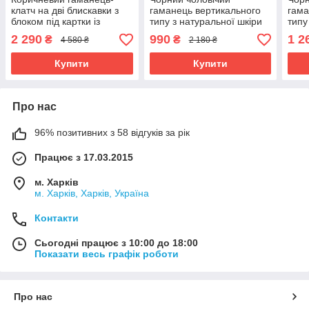
клатч на дві блискавки з
гаманець вертикального
гама
блоком під картки із
типу з натуральної шкіри
типу
натуральної шкіри Marco
на магніті Marco Coverna
під 
2 290
990
1 2
₴
₴
4 580 ₴
2 180 ₴
Coverna MC086-5901С
MC-1286
Cove
Купити
Купити
Про нас
96% позитивних з 58 відгуків за рік
Працює з 17.03.2015
м. Харків
м. Харків, Харків, Україна
Контакти
Сьогодні працює з 10:00 до 18:00
Показати весь графік роботи
Про нас