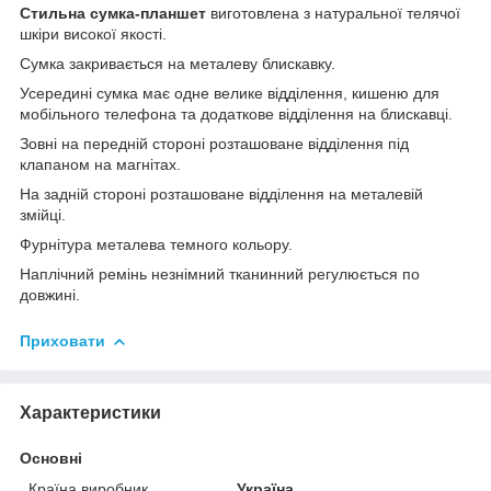
Стильна сумка-планшет
виготовлена з натуральної телячої
шкіри високої якості.
Сумка закривається на металеву блискавку.
Усередині сумка має одне велике відділення, кишеню для
мобільного телефона та додаткове відділення на блискавці.
Зовні на передній стороні розташоване відділення під
клапаном на магнітах.
На задній стороні розташоване відділення на металевій
змійці.
Фурнітура металева темного кольору.
Наплічний ремінь незнімний
тканинний
регулюється по
довжині.
Приховати
Характеристики
Основні
Країна виробник
Україна