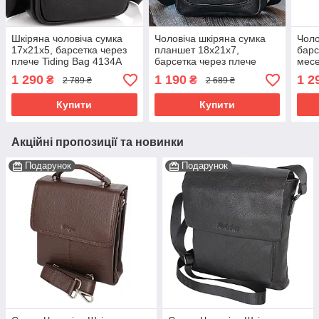
Шкіряна чоловіча сумка
Чоловіча шкіряна сумка
Чоло
17х21х5, барсетка через
планшет 18х21х7,
барс
плече Tiding Bag 4134A
барсетка через плече
месе
чорна
Tiding Bag LA3314-1BL
реме
1 290
1 190
1 2
₴
₴
2 789 ₴
2 689 ₴
чорна
1004
Купити
Купити
Акційні пропозиції та новинки
Подарунок
Подарунок