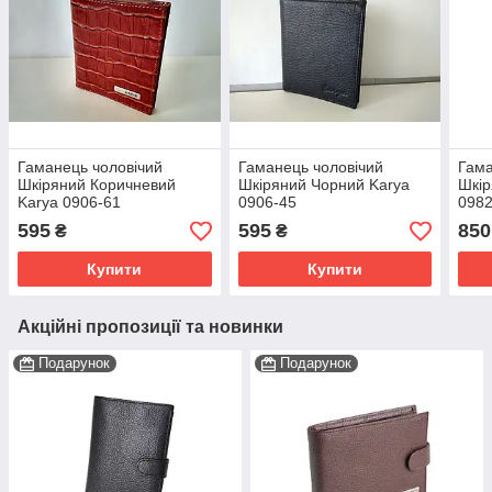
Гаманець чоловічий
Гаманець чоловічий
Гама
Шкіряний Коричневий
Шкіряний Чорний Karya
Шкір
Karya 0906-61
0906-45
0982
595
595
850
₴
₴
Купити
Купити
Акційні пропозиції та новинки
Подарунок
Подарунок