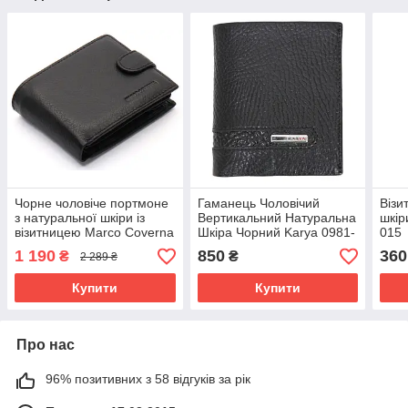
Чорне чоловіче портмоне
Гаманець Чоловічий
Візи
з натуральної шкіри із
Вертикальний Натуральна
шкір
візитницею Marco Coverna
Шкіра Чорний Karya 0981-
015
MC-2057-1
45
1 190
850
360
₴
₴
2 289 ₴
Купити
Купити
Про нас
96% позитивних з 58 відгуків за рік