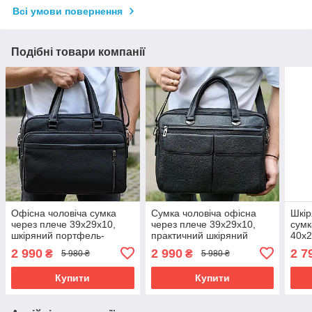
Всі умови повернення
Подібні товари компанії
Офісна чоловіча сумка
Сумка чоловіча офісна
Шкір
через плече 39х29х10,
через плече 39х29х10,
сумк
шкіряний портфель-
практичний шкіряний
40x2
месенджер для бізнесу,
портфель для бізнесу,
порт
2 990
2 990
2 7
₴
₴
5 980 ₴
5 980 ₴
чорний
сумочка для навання,
5690
чорний
Купити
Купити