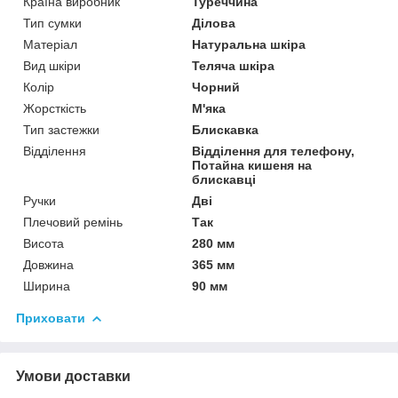
Країна виробник
Туреччина
Тип сумки
Ділова
Матеріал
Натуральна шкіра
Вид шкіри
Теляча шкіра
Колір
Чорний
Жорсткість
М'яка
Тип застежки
Блискавка
Відділення
Відділення для телефону,
Потайна кишеня на
блискавці
Ручки
Дві
Плечовий ремінь
Так
Висота
280 мм
Довжина
365 мм
Ширина
90 мм
Приховати
Умови доставки