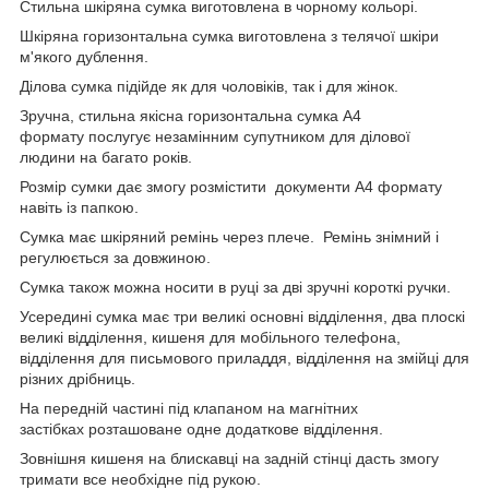
Стильна шкіряна сумка виготовлена в чорному кольорі.
Шкіряна горизонтальна сумка виготовлена з телячої шкіри
м'якого дублення.
Ділова сумка підійде як для чоловіків, так і для жінок.
Зручна, стильна якісна горизонтальна сумка А4
формату послугує незамінним супутником для ділової
людини на багато років.
Розмір сумки дає змогу розмістити документи А4 формату
навіть із папкою.
Сумка має шкіряний ремінь через плече. Ремінь знімний і
регулюється за довжиною.
Сумка також можна носити в руці за дві зручні короткі ручки.
Усередині сумка має три великі основні відділення, два плоскі
великі відділення, кишеня для мобільного телефона,
відділення для письмового приладдя, відділення на змійці для
різних дрібниць.
На передній частині під клапаном на магнітних
застібках розташоване одне додаткове відділення.
Зовнішня кишеня на блискавці на задній стінці дасть змогу
тримати все необхідне під рукою.