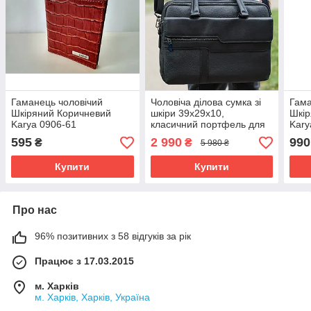
Гаманець чоловічий
Чоловіча ділова сумка зі
Гама
Шкіряний Коричневий
шкіри 39х29х10,
Шкір
Karya 0906-61
класичний портфель для
Kary
ноутбука та офісу,
595
2 990
990
₴
₴
5 980 ₴
сумочка для студента,
чорний
Купити
Купити
Про нас
96% позитивних з 58 відгуків за рік
Працює з 17.03.2015
м. Харків
м. Харків, Харків, Україна