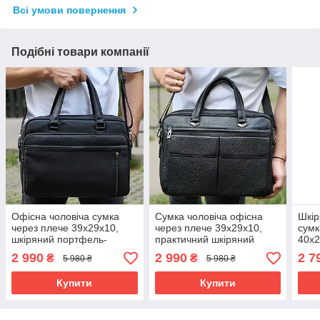
Всі умови повернення
Подібні товари компанії
Офісна чоловіча сумка
Сумка чоловіча офісна
Шкір
через плече 39х29х10,
через плече 39х29х10,
сумк
шкіряний портфель-
практичний шкіряний
40x2
месенджер для бізнесу,
портфель для бізнесу,
порт
2 990
2 990
2 7
₴
₴
5 980 ₴
5 980 ₴
чорний
сумочка для навання,
5690
чорний
Купити
Купити