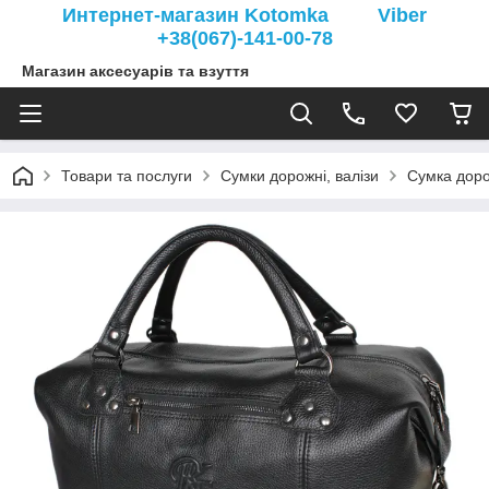
Интернет-магазин Kotomka Viber
+38(067)-141-00-78
Магазин аксесуарів та взуття
Товари та послуги
Сумки дорожні, валізи
Сумка доро