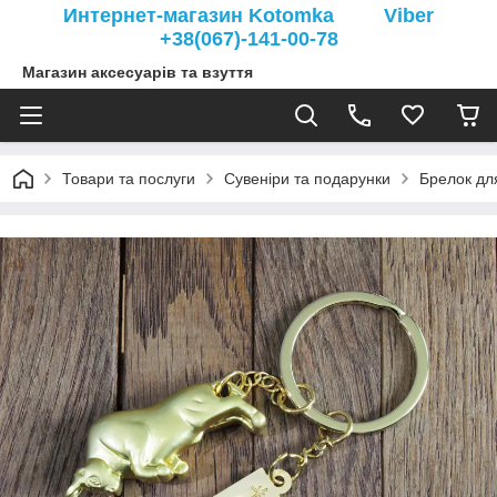
Интернет-магазин Kotomka Viber
+38(067)-141-00-78
Магазин аксесуарів та взуття
Товари та послуги
Сувеніри та подарунки
Брелок дл