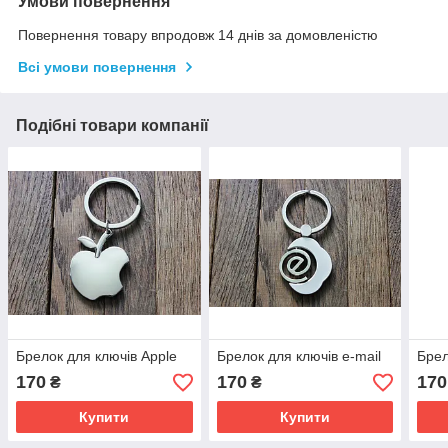
Умови повернення
Повернення товару впродовж 14 днів за домовленістю
Всі умови повернення
Подібні товари компанії
Брелок для ключів Apple
Брелок для ключів e-mail
Брел
170
170
170
₴
₴
Купити
Купити