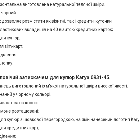
зонтальна виготовлена натуральної телячої шкіри.
і чорний.
дозволяє розмістити як візитні, так і кредитні куточки.
пластикових вкладишів на 40 візиток/кредитних карток;
для купюр;
ля sim-карт;
дділення.
кнопку.
ловічий затискачем для купюр Karya 0931-45.
нець виготовлений із м'якої натуральної шкіри високої якості.
наний у чорному кольорі.
вається на кнопці.
тмоне розташовані:
 для купюр з шовкової перегородкою, на якій нанесений логотип Kary
 для кредитних карт;
ділення;