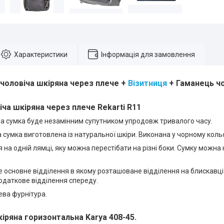
Характеристики
Інформація для замовлення
 чоловіча шкіряна через плече +
Візитниця
+ Гаманець чо
ча шкіряна через плече Rekarti R11
ча сумка буде незамінним супутником упродовж тривалого часу.
а сумка виготовлена ​​із натуральної шкіри. Виконана у чорному кольо
 на одній лямці, яку можна перестібати на різні боки. Сумку можна н
 основне відділення в якому розташоване відділення на блискавц
одаткове відділення спереду.
ева фурнітура.
іряна горизонтальна Karya 408-45.