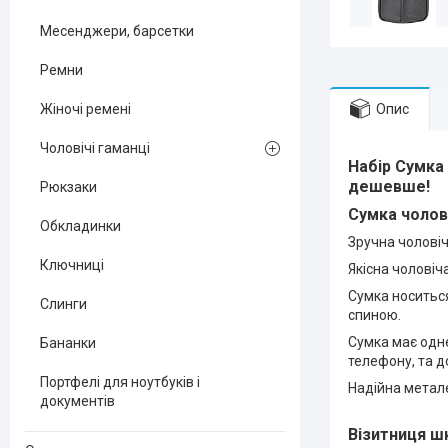
Месенджери, барсетки
Ремни
Опис
Жіночі ремені
Чоловічі гаманці
Набір Сумка
дешевше!
Рюкзаки
Сумка чолові
Обкладинки
Зручна чолові
Ключниці
Якісна чоловіч
Сумка носиться
Слинги
спиною.
Сумка має одне
Бананки
телефону, та д
Портфелі для ноутбуків і
Надійна метал
документів
Візитниця шк