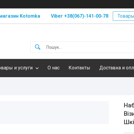
магазин Kotomka Viber +38(067)-141-00-78
Товары
овары и услуги
О нас
Контакты
Доставка и опл
Наб
Віз
Шкі