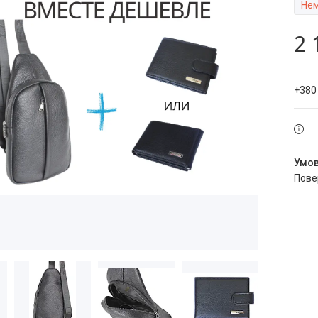
Нем
2 
+380
пов