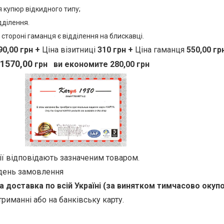
я купюр відкидного типу;
дділення.
й стороні гаманця є відділення на блискавці.
0,00 грн +
Ціна
візитниці
310 грн +
Ціна гаманця
550,00 грн
1570
,00
грн
ви економите 280,00 грн
ії відповідають зазначеним товаром.
 день замовлення
доставка по всій Україні (за винятком тимчасово окупов
триманні або на банківську карту.