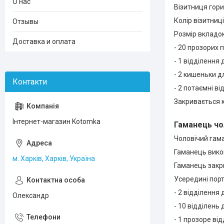
О нас
Візитниця гори
Колір візитниц
Отзывы
Розмір вкладок 
Доставка и оплата
- 20 прозорих 
- 1 відділення 
- 2 кишеньки д
- 2 потаємні ві
Закривається 
Інтернет-магазин Kotomka
Гаманець чо
Чоловічий гама
Гаманець вико
м. Харків, Харків, Україна
Гаманець закри
Усередині пор
- 2 відділення
Олександр
- 10 відділень
- 1 прозоре від