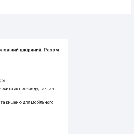
ловічий шкіряний. Разом
рі.
осити як попереду, так і за
і та кишеню для мобільного