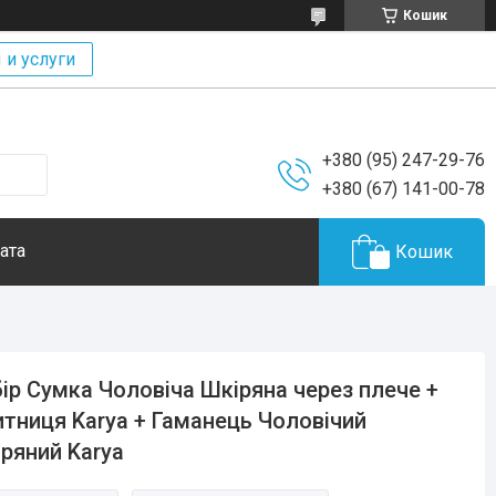
Кошик
 и услуги
+380 (95) 247-29-76
+380 (67) 141-00-78
ата
Кошик
ір Сумка Чоловіча Шкіряна через плече +
итниця Karya + Гаманець Чоловічий
ряний Karya