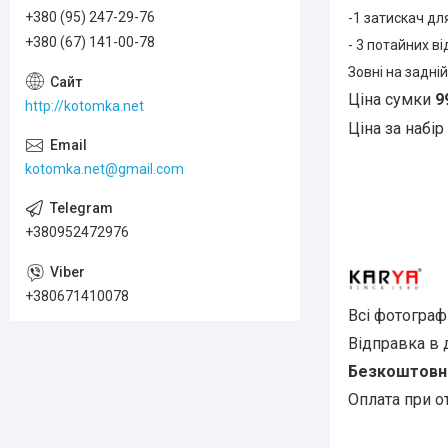
+380 (95) 247-29-76
-1 затискач дл
+380 (67) 141-00-78
- 3 потайних ві
Зовні на задні
Ціна сумки
99
http://kotomka.net
Ціна за набір
kotomka.net@gmail.com
+380952472976
+380671410078
Всі фотограф
Відправка в
Безкоштовна 
Оплата при о