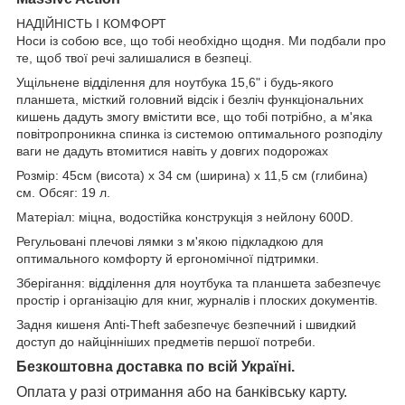
НАДІЙНІСТЬ І КОМФОРТ
Носи із собою все, що тобі необхідно щодня. Ми подбали про
те, щоб твої речі залишалися в безпеці.
Ущільнене відділення для ноутбука 15,6" і будь-якого
планшета, місткий головний відсік і безліч функціональних
кишень дадуть змогу вмістити все, що тобі потрібно, а м'яка
повітропроникна спинка із системою оптимального розподілу
ваги не дадуть втомитися навіть у довгих подорожах
Розмір: 45см (висота) х 34 см (ширина) х 11,5 см (глибина)
см. Обсяг: 19 л.
Матеріал: міцна, водостійка конструкція з нейлону 600D.
Регульовані плечові лямки з м'якою підкладкою для
оптимального комфорту й ергономічної підтримки.
Зберігання: відділення для ноутбука та планшета забезпечує
простір і організацію для книг, журналів і плоских документів.
Задня кишеня Anti-Theft забезпечує безпечний і швидкий
доступ до найцінніших предметів першої потреби.
Безкоштовна доставка по всій Україні.
Оплата у разі отримання або на банківську карту.