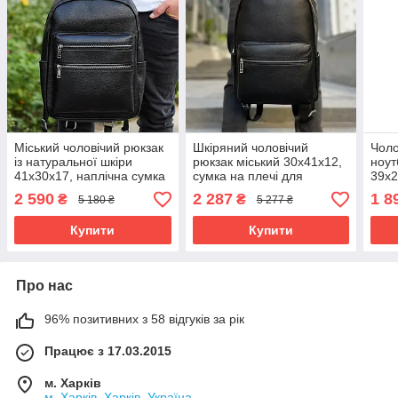
Міський чоловічий рюкзак
Шкіряний чоловічий
Чоло
із натуральної шкіри
рюкзак міський 30х41х12,
ноут
41х30х17, наплічна сумка
сумка на плечі для
39x2
для ноутбука та
ноутбука та документів
офіс
2 590
2 287
1 8
₴
₴
5 180 ₴
5 277 ₴
документів, чорний
Tiding Bag 20334 чорна
Купити
Купити
Про нас
96% позитивних з 58 відгуків за рік
Працює з 17.03.2015
м. Харків
м. Харків, Харків, Україна