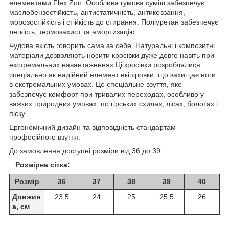
елементами Flex Zon. Особлива гумова суміш забезпечує
маслобензостійкість, антистатичність, антиковзання,
морозостійкість і стійкість до стирання. Поліуретан забезпечує
легкість, термозахист та амортизацію.
Чудова якість говорить сама за себе. Натуральні і композитні
матеріали дозволяють носити кросівки дуже довго навіть при
екстремальних навантаженнях Ці кросівки розроблялися
спеціально як надійний елемент екіпіровки, що захищає ноги
в екстремальних умовах. Це спеціальне взуття, яке
забезпечує комфорт при тривалих переходах, особливо у
важких природних умовах: по гірських схилах, лісах, болотах і
піску.
Ергономічний дизайн та відповідність стандартам
професійного взуття.
До замовлення доступні розміри від 36 до 39:
Розмірна сітка:
Розмір
36
37
38
39
40
Довжин
23,5
24
25
25,5
26
а, см