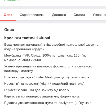
Опис
Характеристики
Доставка
Оплата
Умови п
Опис
Кросівки тактичні жіночі.
Верх кросівок виконаний з гідрофобної натуральної шкіри та
водонепроникної кордури.
Мембрана -ТАК. Склад: 100% пе, щільність: 160 г/м,
мембрана: 3000 х 3000.
Устілка ортопедична повторює форму стопи зі спіненого
полімеру і латексу.
Плетена підкладка Spider Mesh для циркуляції повітря.
Носок і п’ята посилені (міцний подвійний гранітоль).
Герметизовані шви для захисту від вологи.
Каркас взуття повторює анатомічну форму ноги.
Підошва двокомпонентна (гума та поліуретан). Гнучка з