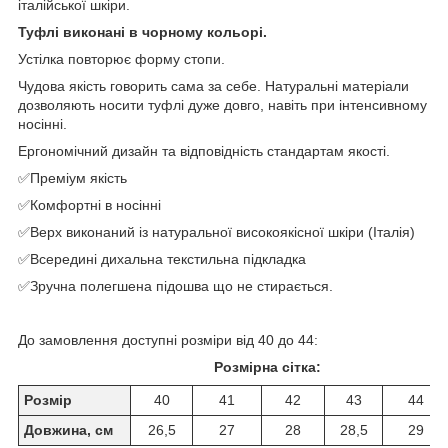
італійської шкіри.
Туфлі виконані в чорному кольорі.
Устілка повторює форму стопи.
Чудова якість говорить сама за себе. Натуральні матеріали
дозволяють носити туфлі дуже довго, навіть при інтенсивному
носінні.
Ергономічний дизайн та відповідність стандартам якості.
✅Преміум якість
✅Комфортні в носінні
✅Верх виконаний із натуральної високоякісної шкіри (Італія)
✅Всередині дихальна текстильна підкладка
✅Зручна полегшена підошва що не стирається.
До замовлення доступні розміри від 40 до 44:
Розмірна сітка:
Розмір
40
41
42
43
44
Довжина, см
26,5
27
28
28,5
29