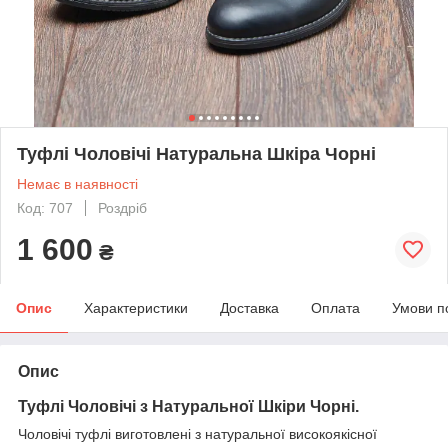
Туфлі Чоловічі Натуральна Шкіра Чорні
Немає в наявності
Код: 707
Роздріб
1 600
₴
Опис
Характеристики
Доставка
Оплата
Умови п
Опис
Туфлі
Чоловічі з Натуральної Шкіри Чорні.
Чоловічі туфлі виготовлені з натуральної високоякісної