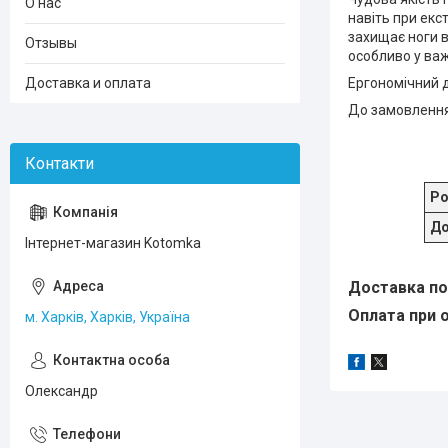
О нас
навіть при екс
захищає ноги в
Отзывы
особливо у важк
Доставка и оплата
Ергономічний д
До замовлення 
Ро
До
Інтернет-магазин Kotomka
Доставка по 
Оплата при о
м. Харків, Харків, Україна
Олександр