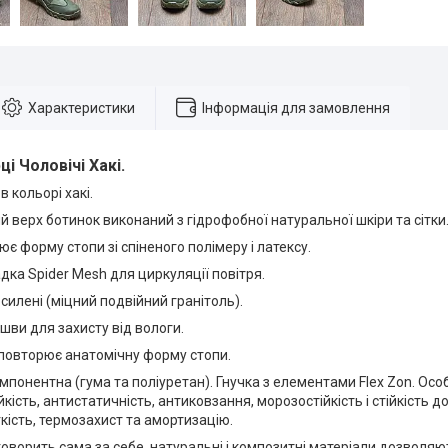
Характеристики
Інформація для замовлення
ці Чоловічі Хакі
.
в кольорі хакі.
верх ботинок виконаний з гідрофобної натуральної шкіри та сітки
ює форму стопи зі спіненого полімеру і латексу.
дка Spider Mesh для циркуляції повітря.
осилені (міцний подвійний гранітоль).
шви для захисту від вологи.
 повторює анатомічну форму стопи.
понентна (гума та поліуретан). Гнучка з елементами Flex Zon. Ос
кість, антистатичність, антиковзання, морозостійкість і стійкість д
кість, термозахист та амортизацію.
говорить сама за себе, натуральні і композитні матеріали дозволя