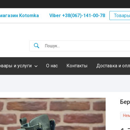
магазин Kotomka Viber +38(067)-141-00-78
Товары
овары и услуги
О нас
Контакты
Доставка и опл
Бер
Нем