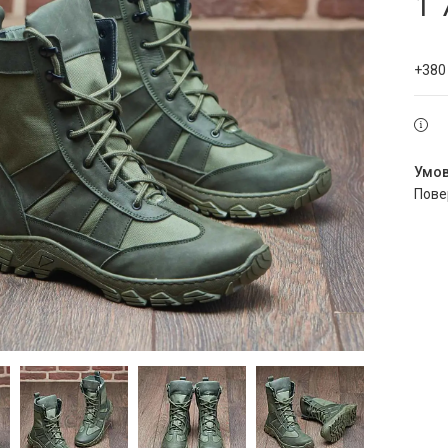
1 
+380
пов