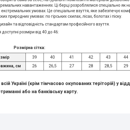
тремальних навантаженнях. Ці берці розроблялися спеціально як н
 екстремальних умовах. Це спеціальне взуття, яке забезпечує ком
их природних умовах: по гірських схилах, лісах, болотах і піску.
изайн та відповідність стандартам професійного взуття.
доступні розміри від 40 до 46:
Розмірна сітка:
змір
39
40
41
42
43
44
вжина, см
26
26,5
27
28
28,5
29
всій Україні (крім тімчасово окупованих теріторій) у від
триманні або на банківську карту.