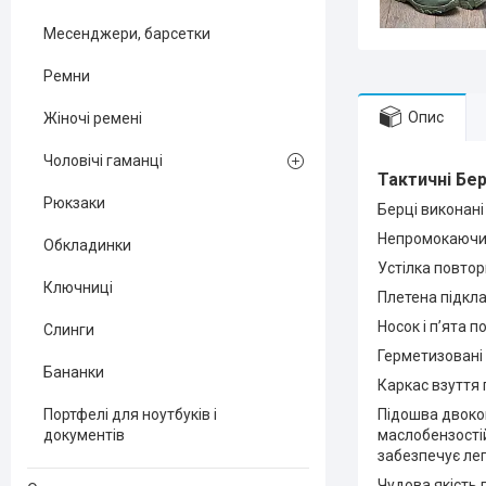
Месенджери, барсетки
Ремни
Опис
Жіночі ремені
Чоловічі гаманці
Тактичні
Бер
Рюкзаки
Берці виконані 
Непромокаючий 
Обкладинки
Устілка повтор
Ключниці
Плетена підкла
Носок і п’ята п
Слинги
Герметизовані 
Бананки
Каркас взуття
Портфелі для ноутбуків і
Підошва двоком
документів
маслобензостій
забезпечує лег
Чудова якість 