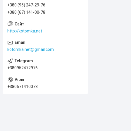
+380 (95) 247-29-76
+380 (67) 141-00-78
http://kotomka.net
kotomka.net@gmail.com
+380952472976
+380671410078