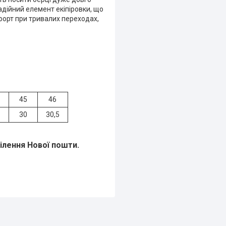
адійний елемент екіпіровки, що
форт при тривалих переходах,
45
46
30
30,5
ділення Нової пошти.