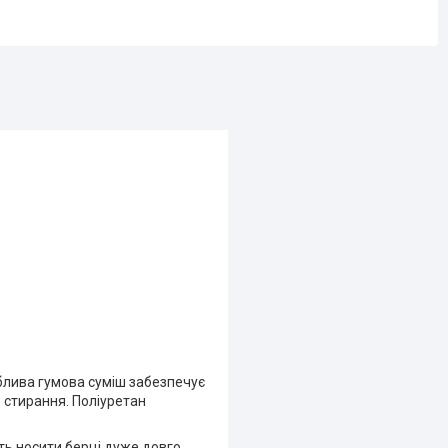
.
облива гумова суміш забезпечує
о стирання. Поліуретан
ють носити берці дуже довго