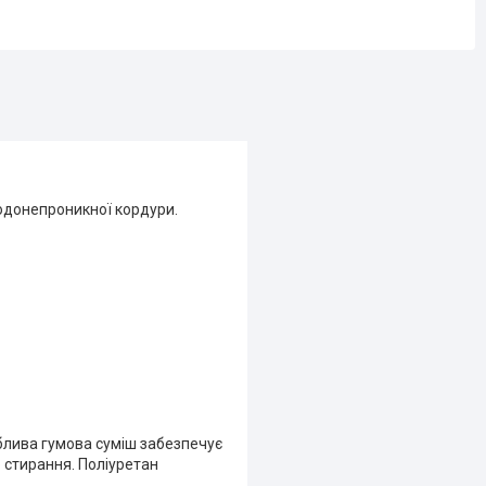
водонепроникної кордури.
облива гумова суміш забезпечує
о стирання. Поліуретан