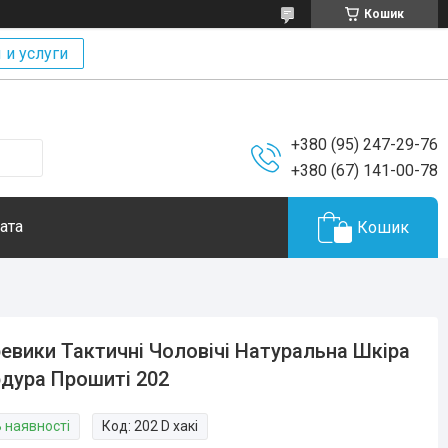
Кошик
 и услуги
+380 (95) 247-29-76
+380 (67) 141-00-78
ата
Кошик
евики Тактичні Чоловічі Натуральна Шкіра
дура Прошиті 202
В наявності
Код:
202 D хакі