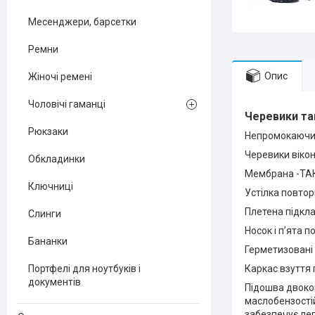
Месенджери, барсетки
Ремни
Опис
Жіночі ремені
Чоловічі гаманці
Черевики та
Рюкзаки
Непромокаючий 
Черевики вікона
Обкладинки
Мембрана -ТАК.
Ключниці
Устілка повтор
Плетена підкла
Слинги
Носок і п’ята п
Бананки
Герметизовані 
Портфелі для ноутбуків і
Каркас взуття
документів
Підошва двоком
маслобензостій
забезпечує лег