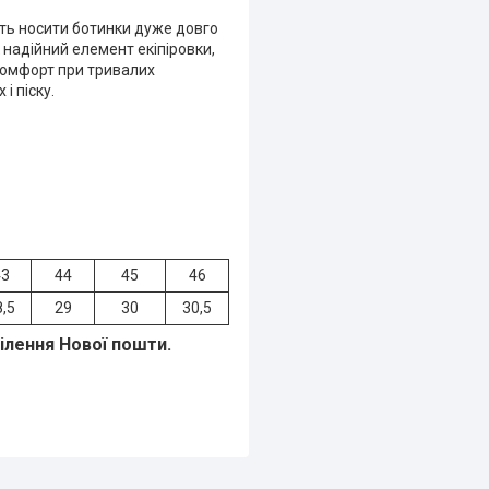
ють носити ботинки дуже довго
надійний елемент екіпіровки,
комфорт при тривалих
і піску.
43
44
45
46
8,5
29
30
30,5
ділення Нової пошти.