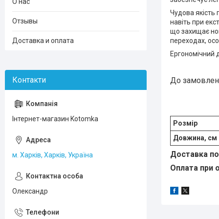
О нас
Чудова якість 
Отзывы
навіть при екс
що захищає ног
Доставка и оплата
переходах, особ
Ергономічний д
До замовлен
Інтернет-магазин Kotomka
Розмір
Довжина, см
Доставка по 
м. Харків, Харків, Україна
Оплата при о
Олександр