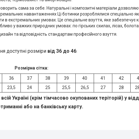
говорить сама за себе. Натуральні і композитні матеріали дозволя
тремальних навантаженнях Ці ботинки розроблялися спеціально як 
и в екстремальних умовах. Це спеціальне взуття, яке забезпечує 
ливо у важких природних умовах: по гірських схилах, лісах, болотах 
изайн та відповідність стандартам професійного взуття.
ня доступні розміри
від 36 до 46
:
Розмірна сітка:
36
37
38
39
40
41
42
23,5
24
25
25,5
26,5
27
28
2
всій Україні (крім тімчасово окупованих теріторій) у від
триманні або на банківську карту.