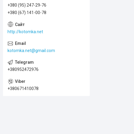
+380 (95) 247-29-76
+380 (67) 141-00-78
http://kotomka.net
kotomka.net@gmail.com
+380952472976
+380671410078