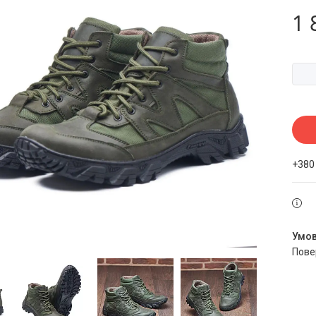
1 
+380
пов