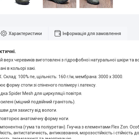
Характеристики
Інформація для замовлення
ктичні.
верх черевиків виготовлені з гідрофобної натуральної шкіри та 
ні в кольорі хакі.
 Склад: 100% пе, щільність: 160 г/м, мембрана: 3000 х 3000.
ює форму стопи зі спіненого полімеру і латексу.
дка Spider Mesh для циркуляції повітря.
осилені (міцний подвійний гранітоль).
шви для захисту від вологи.
 повторює анатомічну форму ноги.
понентна (гума та поліуретан). Гнучка з елементами Flex Zon. Ос
кість, антистатичність, антиковзання, морозостійкість і стійкість д
кість, термозахист та амортизацію.