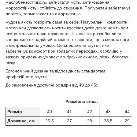
маслобензостійкість, антистатичність, антиковзання,
морозостійкість і стійкість до стирання. Поліуретан забезпечує
легкість, термозахист та амортизацію.
Чудова якість говорить сама за себе. Натуральні і композитні
матеріали дозволяють носити кросівки дуже довго навіть при
екстремальних навантаженнях. Ці кросівки розроблялися
спеціально як надійний елемент екіпіровки, що захищає ноги
в екстремальних умовах. Це спеціальне взуття, яке
забезпечує комфорт при тривалих переходах, особливо у
важких природних умовах: по гірських схилах, лісах, болотах і
піску.
Ергономічний дизайн та відповідність стандартам
професійного взуття.
До замовлення доступні розміри від 40 до 45:
Розмірна сітка:
Розмір
40
41
42
43
44
Довжина, см
26,5
27
28
28,5
29