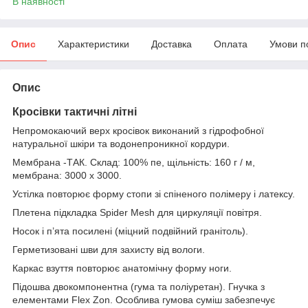
В наявності
Опис
Характеристики
Доставка
Оплата
Умови п
Опис
Кросівки тактичні літні
Непромокаючий верх кросівок виконаний з гідрофобної
натуральної шкіри та водонепроникної кордури.
Мембрана -ТАК. Склад: 100% пе, щільність: 160 г / м,
мембрана: 3000 х 3000.
Устілка повторює форму стопи зі спіненого полімеру і латексу.
Плетена підкладка Spider Mesh для циркуляції повітря.
Носок і п’ята посилені (міцний подвійний гранітоль).
Герметизовані шви для захисту від вологи.
Каркас взуття повторює анатомічну форму ноги.
Підошва двокомпонентна (гума та поліуретан). Гнучка з
елементами Flex Zon. Особлива гумова суміш забезпечує