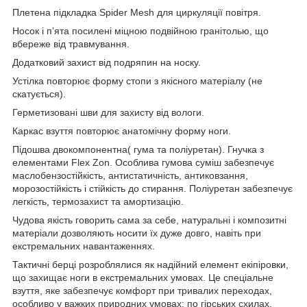
Плетена підкладка Spider Mesh для циркуляції повітря.
Носок і п’ята посилені міцною подвійною гранітолью, що
вбереже від травмування.
Додатковий захист від подряпин на носку.
Устілка повторює форму стопи з якісного матеріалу (не
скатується).
Герметизовані шви для захисту від вологи.
Каркас взуття повторює анатомічну форму ноги.
Підошва двокомпонентна( гума та поліуретан). Гнучка з
елементами Flex Zon. Особлива гумова суміш забезпечує
маслобензостійкість, антистатичність, антиковзання,
морозостійкість і стійкість до стирання. Поліуретан забезпечує
легкість, термозахист та амортизацію.
Чудова якість говорить сама за себе, натуральні і композитні
матеріали дозволяють носити їх дуже довго, навіть при
екстремальних навантаженнях.
Тактичні берці розроблялися як надійний елемент екіпіровки,
що захищає ноги в екстремальних умовах. Це спеціальне
взуття, яке забезпечує комфорт при тривалих переходах,
особливо у важких природних умовах: по гірських схилах,