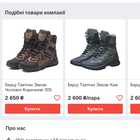
Подібні товари компанії
Берці Тактічні Зімові
Бкрці Тактічні Зімові Хакі
Бкрц
Чоловічі Коричневі 305
2 650
2 600
2 6
₴
₴/пара
Купити
Купити
Про нас