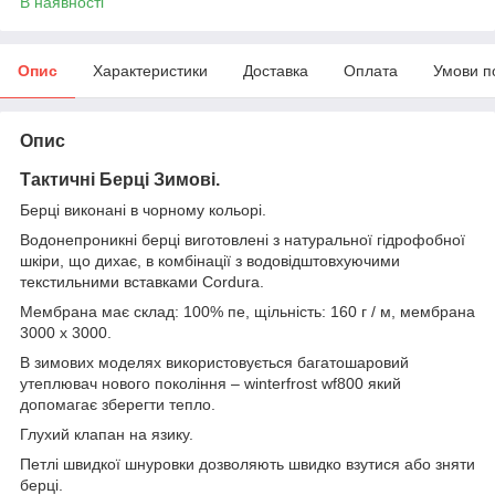
В наявності
Опис
Характеристики
Доставка
Оплата
Умови п
Опис
Тактичні
Берці Зимові
.
Берці виконані в чорному кольорі.
Водонепроникні берці виготовлені з натуральної гідрофобної
шкіри, що дихає, в комбінації з водовідштовхуючими
текстильними вставками Cordura.
Мембрана має склад: 100% пе, щільність: 160 г / м, мембрана
3000 х 3000.
В зимових моделях використовується багатошаровий
утеплювач нового покоління – winterfrost wf800 який
допомагає зберегти тепло.
Глухий клапан на язику.
Петлі швидкої шнуровки дозволяють швидко взутися або зняти
берці.