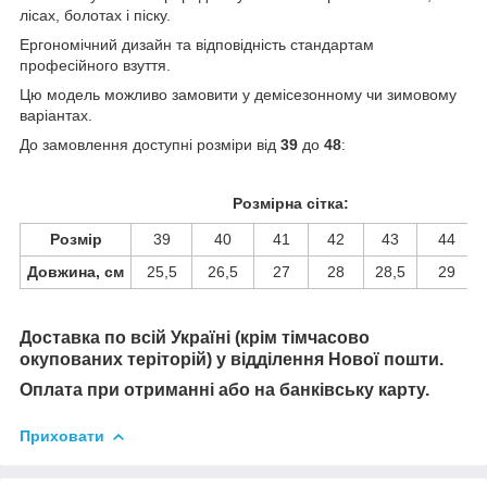
лісах, болотах і піску.
Ергономічний дизайн та відповідність стандартам
професійного взуття.
Цю модель можливо замовити у
демісезонному
чи
зимовому
варіантах.
До замовлення доступні розміри від
39
до
48
:
Розмірна сітка:
Розмір
39
40
41
42
43
44
Довжина, см
25,5
26,5
27
28
28,5
29
Доставка по всій Україні (крім тімчасово
окупованих теріторій) у відділення Нової пошти.
Оплата при отриманні або на банківську карту.
Приховати