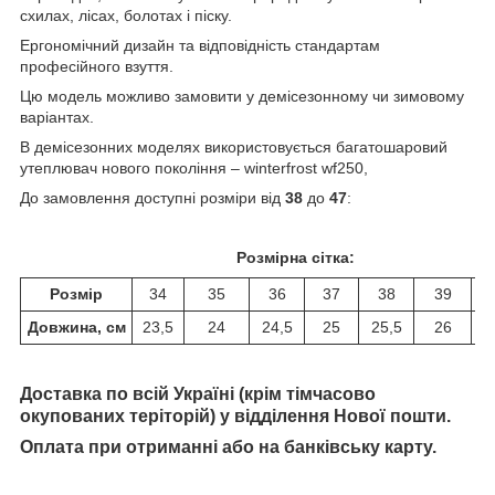
схилах, лісах, болотах і піску.
Ергономічний дизайн та відповідність стандартам
професійного взуття.
Цю модель можливо замовити у
демісезонному
чи
зимовому
варіантах.
В демісезонних моделях використовується багатошаровий
утеплювач нового покоління – winterfrost wf250,
До замовлення доступні розміри від
38
до
47
:
Розмірна сітка:
Розмір
34
35
36
37
38
39
Довжина, см
23,5
24
24,5
25
25,5
26
2
Доставка по всій Україні (крім тімчасово
окупованих теріторій) у відділення Нової пошти.
Оплата при отриманні або на банківську карту.