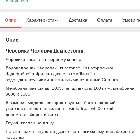
В наявності
Опис
Характеристики
Доставка
Оплата
Умови п
Опис
Черевики Чоловічі Демісезонні
.
Черевики виконані в чорному кольорі.
Водонепроникні черевики виготовлені з натуральної
гідрофобної шкіри, що дихає, в комбінації з
водовідштовхуючими текстильними вставками Cordura.
Мембрана має склад: 100% пе, щільність: 160 г / м, мембрана
3000 х 3000.
В зимових моделях використовується багатошаровий
утеплювач нового покоління – winterfrost wf800 який
допомагає зберегти тепло.
Глухий клапан на язику.
Петлі швидкої шнуровки дозволяють швидко взутися або зняти
черевики.