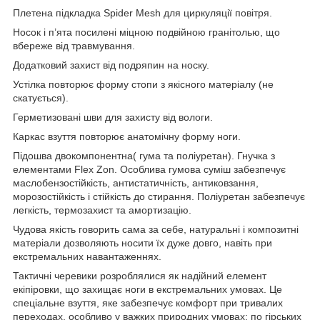
Плетена підкладка Spider Mesh для циркуляції повітря.
Носок і п’ята посилені міцною подвійною гранітолью, що
вбереже від травмування.
Додатковий захист від подряпин на носку.
Устілка повторює форму стопи з якісного матеріалу (не
скатується).
Герметизовані шви для захисту від вологи.
Каркас взуття повторює анатомічну форму ноги.
Підошва двокомпонентна( гума та поліуретан). Гнучка з
елементами Flex Zon. Особлива гумова суміш забезпечує
маслобензостійкість, антистатичність, антиковзання,
морозостійкість і стійкість до стирання. Поліуретан забезпечує
легкість, термозахист та амортизацію.
Чудова якість говорить сама за себе, натуральні і композитні
матеріали дозволяють носити їх дуже довго, навіть при
екстремальних навантаженнях.
Тактичні ч
еревики
розроблялися як надійний елемент
екіпіровки, що захищає ноги в екстремальних умовах. Це
спеціальне взуття, яке забезпечує комфорт при тривалих
переходах, особливо у важких природних умовах: по гірських