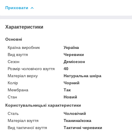
Приховати
Характеристики
Основні
Країна виробник
Україна
Вид взуття
Черевики
Сезон
Демісезон
Розмір чоловічого взуття
40
Матеріал верху
Натуральна шкіра
Колір
Чорний
Мембрана
Так
Стан
Новий
Користувальницькі характеристики
Стать
Чоловічий
Матеріал взуття
Тканина/кожа
Вид тактичної взуття
Тактичні черевики