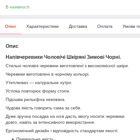
В наявності
Опис
Характеристики
Доставка
Оплата
Умови п
Опис
Напівчеревики Чоловічі Шкіряні Зимові Чорні
.
Стильні чоловічі черевики виготовлені з високоякісної шкіри.
Черевики виготовлені в чорному кольорі.
Утеплювач — натуральне хутро.
Устілка повторює форму стопи.
Підошва рельєфна нековзна.
Чудова якість говорить сама за себе.
Дуже зручна посадка на нозі дасть змогу носити черевики
довго, навіть за інтенсивного використання.
Ергономічний дизайн і відповідність стандартам якості.
Преміальне якість.