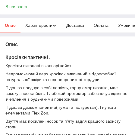
В наявності
Опис
Характеристики
Доставка
Оплата
Умови п
Опис
Кросівки тактичні .
Кросівки виконані в кольорі койот.
Непромокаючий верх кросівок виконаний з гідрофобної
натуральної шкіри та водонепроникної кордури.
Підошва поєднує в собі легкість, гарну амортизацію, має
високу зносостійкіть. Глибокий протектор забезпечує відмінне
зчеплення з будь-якими поверхнями.
Підошва двокомпонентна( гума та поліуретан). Гнучка з
елементами Flex Zon.
Взуття має посилені носок та пʼяту задля кращого захисту
стопи.
Герметизовані шви забеспечують чудовий захисту від вологи.