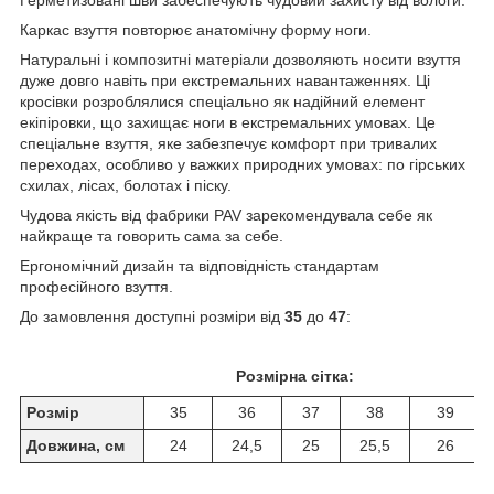
Каркас взуття повторює анатомічну форму ноги.
Натуральні і композитні матеріали дозволяють носити взуття
дуже довго навіть при екстремальних навантаженнях. Ці
кросівки розроблялися спеціально як надійний елемент
екіпіровки, що захищає ноги в екстремальних умовах. Це
спеціальне взуття, яке забезпечує комфорт при тривалих
переходах, особливо у важких природних умовах: по гірських
схилах, лісах, болотах і піску.
Чудова якість від фабрики PAV зарекомендувала себе як
найкраще та говорить сама за себе.
Ергономічний дизайн та відповідність стандартам
професійного взуття.
До замовлення доступні розміри від
35
до
47
:
Розмірна сітка:
Розмір
35
36
37
38
39
Довжина, см
24
24,5
25
25,5
26