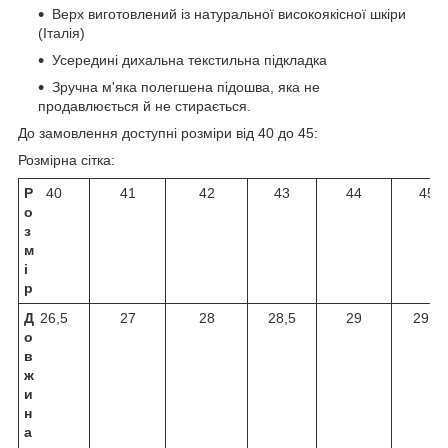
Верх виготовлений із натуральної високоякісної шкіри
(Італія)
Усередині дихальна текстильна підкладка
Зручна м'яка полегшена підошва, яка не
продавлюється й не стирається.
До замовлення доступні розміри від 40 до 45:
Розмірна сітка:
Р
40
41
42
43
44
45
о
з
м
і
р
Д
26,5
27
28
28,5
29
29,5
о
в
ж
и
н
а