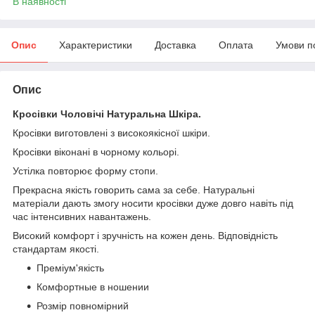
В наявності
Опис
Характеристики
Доставка
Оплата
Умови п
Опис
Кросівки Чоловічі Натуральна Шкіра.
Кросівки виготовлені з високоякісної шкіри.
Кросівки віконані в чорному кольорі.
Устілка повторює форму стопи.
Прекрасна якість говорить сама за себе. Натуральні
матеріали дають змогу носити кросівки дуже довго навіть під
час інтенсивних навантажень.
Високий комфорт і зручність на кожен день. Відповідність
стандартам якості.
Преміум'якість
Комфортные в ношении
Розмір повномірний