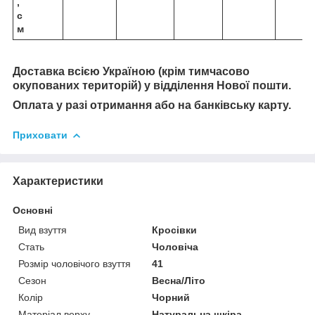
,
с
м
Доставка всією Україною (крім тимчасово
окупованих територій) у відділення Нової пошти
.
Оплата у разі отримання або на банківську карту.
Приховати
Характеристики
Основні
Вид взуття
Кросівки
Стать
Чоловіча
Розмір чоловічого взуття
41
Сезон
Весна/Літо
Колір
Чорний
Матеріал верху
Натуральна шкіра