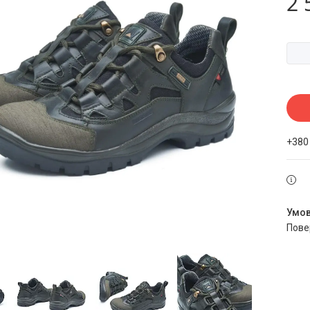
2 
+380
пов