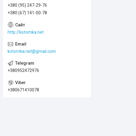
+380 (95) 247-29-76
+380 (67) 141-00-78
http://kotomka.net
kotomka.net@gmail.com
+380952472976
+380671410078