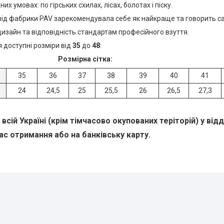
х умовах: по гірських схилах, лісах, болотах і піску.
від фабрики PAV зарекомендувала себе як найкраще та говорить са
изайн та відповідність стандартам професійного взуття.
 доступні розміри від
35
до
48
:
Розмірна сітка:
35
36
37
38
39
40
41
24
24,5
25
25,5
26
26,5
27,3
всій Україні (крім тімчасово окупованих теріторій) у від
ас отримання або на банківську карту.