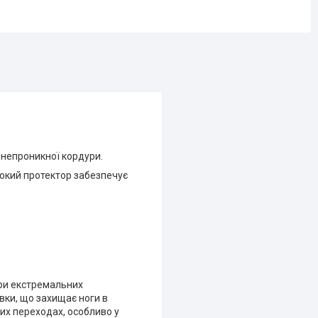
онепроникної кордури.
ибокий протектор забезпечує
при екстремальних
вки, що захищає ноги в
их переходах, особливо у