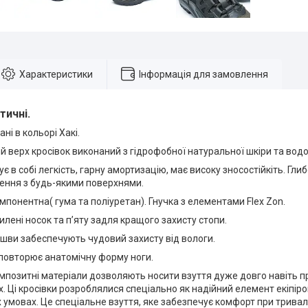
Характеристики
Інформація для замовлення
тичні.
ні в кольорі Хакі.
 верх кросівок виконаний з гідрофобної натуральної шкіри та вод
є в собі легкість, гарну амортизацію, має високу зносостійкіть. Гл
лення з будь-якими поверхнями.
понентна( гума та поліуретан). Гнучка з елементами Flex Zon.
илені носок та пʼяту задля кращого захисту стопи.
шви забеспечують чудовий захисту від вологи.
 повторює анатомічну форму ноги.
омпозитні матеріали дозволяють носити взуття дуже довго навіть 
 Ці кросівки розроблялися спеціально як надійний елемент екіпіро
умовах. Це спеціальне взуття, яке забезпечує комфорт при тривал