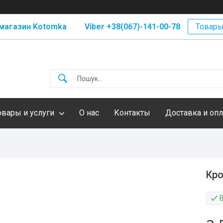
магазин Kotomka Viber +38(067)-141-00-78
Товары
овары и услуги
О нас
Контакты
Доставка и опл
Кро