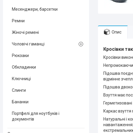
Месенджери, барсетки
Ремни
Опис
Жіночі ремені
Чоловічі гаманці
Кросівки так
Рюкзаки
Кросівки викона
Непромокаючий
Обкладинки
Підошва поєдну
Ключниці
відмінне зчеп
Підошва двоком
Слинги
Взуття має пос
Бананки
Герметизовані 
Каркас взуття
Портфелі для ноутбуків і
документів
Натуральні і к
навантаженнях.
екстремальних 