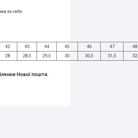
ма за себе.
42
43
44
45
46
47
48
28
28,5
29,5
30
30,5
31,5
32
ділення Нової пошти.