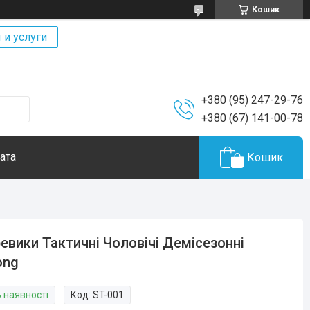
Кошик
 и услуги
+380 (95) 247-29-76
+380 (67) 141-00-78
ата
Кошик
евики Тактичні Чоловічі Демісезонні
ong
В наявності
Код:
ST-001