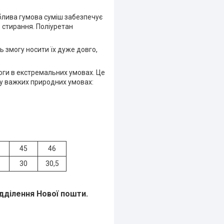
облива гумова суміш забезпечує
о стирання. Поліуретан
ь змогу носити їх дуже довго,
оги в екстремальних умовах. Це
 у важких природних умовах:
45
46
30
30,5
ідділення Нової пошти
.