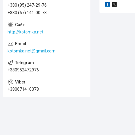
+380 (95) 247-29-76
+380 (67) 141-00-78
http://kotomka.net
kotomka.net@gmail.com
+380952472976
+380671410078