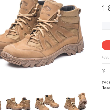
1 
+380
пов