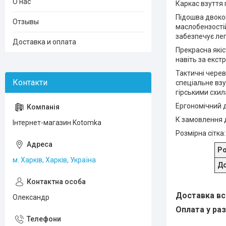
О нас
Каркас взуття
Підошва двоком
Отзывы
маслобензостій
забезпечує лег
Доставка и оплата
Прекрасна якіс
навіть за екс
Тактичні черев
спеціальне взу
гірськими схил
Ергономічний д
К
замовлення до
Інтернет-магазин Kotomka
Розмірна сітка:
Ро
м. Харків, Харків, Україна
До
Доставка вс
Олександр
Оплата у раз