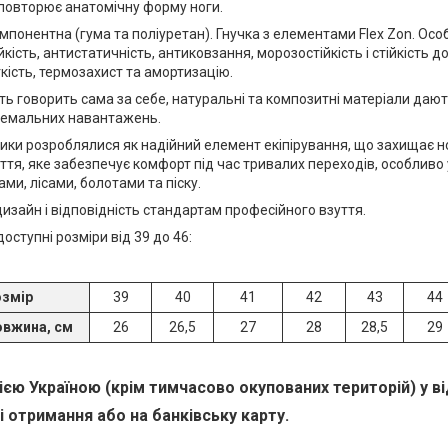
 повторює анатомічну форму ноги.
понентна (гума та поліуретан). Гнучка з елементами Flex Zon. Ос
кість, антистатичність, антиковзання, морозостійкість і стійкість д
кість, термозахист та амортизацію.
ть говорить сама за себе, натуральні та композитні матеріали дают
тремальних навантажень.
ики розроблялися як надійний елемент екіпірування, що захищає н
ття, яке забезпечує комфорт під час тривалих переходів, особливо
ами, лісами, болотами та піску.
изайн і відповідність стандартам професійного взуття.
ступні розміри від 39 до 46:
змір
39
40
41
42
43
44
вжина, см
26
26,5
27
28
28,5
29
ією Україною (крім тимчасово окупованих територій) у в
і отримання або на банківську карту.