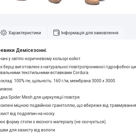
Характеристики
Інформація для замовлення
ревики Демісезонні.
ані у світло-коричневому кольорі койот.
 берці виготовлені з натуральної повітропроникної гідрофобної шкі
вальними текстильними вставками Cordura.
клад: 100% пе, щільність: 160 г/м, мембрана 3000 х 3000.
 мовою.
дка Spider Mesh для циркуляції повітря.
посилені міцною подвійною гранітоллю, що вбереже від травмування
ист від подряпин на носку.
ює форму стопи з якісного матеріалу (не скочується).
шви для захисту від вологи.