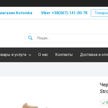
магазин Kotomka Viber +38(067)-141-00-78
Товары
овары и услуги
О нас
Контакты
Доставка и опл
Чер
Str