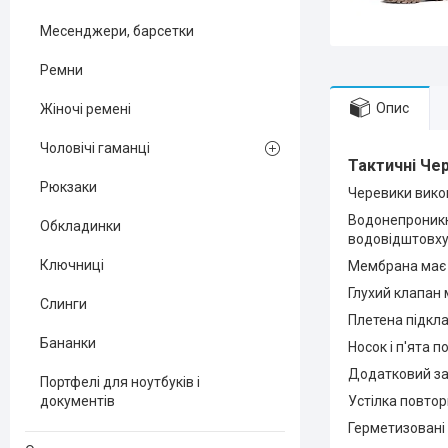
Месенджери, барсетки
Ремни
Опис
Жіночі ремені
Чоловічі гаманці
Тактичні Че
Рюкзаки
Черевики викон
Водонепроникні
Обкладинки
водовідштовху
Ключниці
Мембрана має с
Глухий клапан
Слинги
Плетена підкла
Бананки
Носок і п'ята 
Додатковий зах
Портфелі для ноутбуків і
документів
Устілка повтор
Герметизовані 