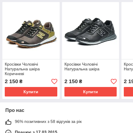
Кросівки Чоловічі
Кросівки Чоловічі
Крос
Натуральна шкіра
Натуральна шкіра
Нату
Коричневі
2 150
2 150
2 1
₴
₴
Купити
Купити
Про нас
96% позитивних з 58 відгуків за рік
Працює з 17.03.2015