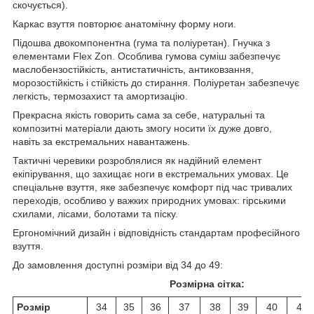
скочується).
Каркас взуття повторює анатомічну форму ноги.
Підошва двокомпонентна (гума та поліуретан). Гнучка з
елементами Flex Zon. Особлива гумова суміш забезпечує
маслобензостійкість, антистатичність, антиковзання,
морозостійкість і стійкість до стирання. Поліуретан забезпечує
легкість, термозахист та амортизацію.
Прекрасна якість говорить сама за себе, натуральні та
композитні матеріали дають змогу носити їх дуже довго,
навіть за екстремальних навантажень.
Тактичні черевики розроблялися як надійний елемент
екіпірування, що захищає ноги в екстремальних умовах. Це
спеціальне взуття, яке забезпечує комфорт під час тривалих
переходів, особливо у важких природних умовах: гірськими
схилами, лісами, болотами та піску.
Ергономічний дизайн і відповідність стандартам професійного
взуття.
До замовлення доступні розміри від 34 до 49:
Розмірна сітка:
Розмір
34
35
36
37
38
39
40
41