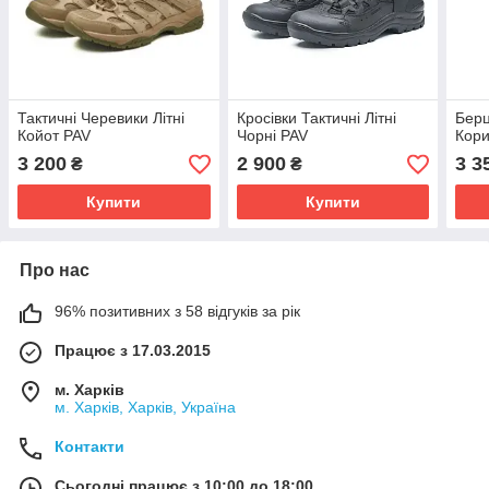
Тактичні Черевики Літні
Кросівки Тактичні Літні
Берц
Койот PAV
Чорні PAV
Кори
3 200
2 900
3 3
₴
₴
Купити
Купити
Про нас
96% позитивних з 58 відгуків за рік
Працює з 17.03.2015
м. Харків
м. Харків, Харків, Україна
Контакти
Сьогодні працює з 10:00 до 18:00