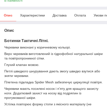
В наявності
Опис
Характеристики
Доставка
Оплата
Умови п
Опис
Ботинки
Тактичні Літні.
Черевики виконані у коричневому кольорі.
Верх черевиків виготовлений із гідрофобної натуральної шкіри
та повітропроникної сітки.
Глухий клапан мовою.
Петлі швидкого шнурування дають змогу швидко взутися або
зняти черевики.
Плетена підкладка Spider Mesh забезпечує циркуляції повітря.
Черевики мають посилені носок і п'яту для кращого захисту
ноги. Додатковий захист на носку від подряпин із
прогумованої шкіри.
Устілка повторює форму стопи з якісного матеріалу (не