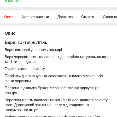
В наявності
Опис
Характеристики
Доставка
Оплата
Умови п
Опис
Берці Тактичні Літні.
Берці виконані у чорному кольорі.
Верх черевиків виготовлений з гідрофобної натуральної шкіри
та сітки, що дихає.
Глухий клапан на язику.
Петлі швидкого шнурівки дозволяють швидко взутися або
зняти черевики.
Плетена підкладка Spider Mesh забезпечує циркуляцію
повітря.
Черевики мають посилені носок і п'яту для кращого захисту
ноги. Додатковий захист на носку від подряпин із
прогумованої шкіри.
Устілка повторює форму стопи з якісного матеріалу (не