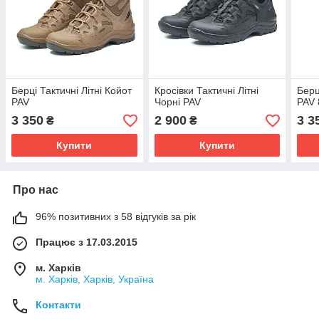
Берці Тактичні Літні Койот
Кросівки Тактичні Літні
Берц
PAV
Чорні PAV
PAV 
3 350
2 900
3 3
₴
₴
Купити
Купити
Про нас
96% позитивних з 58 відгуків за рік
Працює з 17.03.2015
м. Харків
м. Харків, Харків, Україна
Контакти