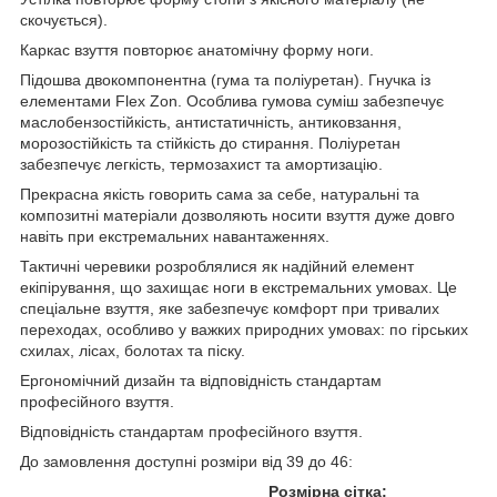
скочується).
Каркас взуття повторює анатомічну форму ноги.
Підошва двокомпонентна (гума та поліуретан). Гнучка із
елементами Flex Zon. Особлива гумова суміш забезпечує
маслобензостійкість, антистатичність, антиковзання,
морозостійкість та стійкість до стирання. Поліуретан
забезпечує легкість, термозахист та амортизацію.
Прекрасна якість говорить сама за себе, натуральні та
композитні матеріали дозволяють носити взуття дуже довго
навіть при екстремальних навантаженнях.
Тактичні черевики розроблялися як надійний елемент
екіпірування, що захищає ноги в екстремальних умовах. Це
спеціальне взуття, яке забезпечує комфорт при тривалих
переходах, особливо у важких природних умовах: по гірських
схилах, лісах, болотах та піску.
Ергономічний дизайн та відповідність стандартам
професійного взуття.
Відповідність стандартам професійного взуття.
До замовлення доступні розміри від 39 до 46:
Розмірна сітка: