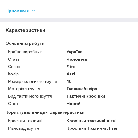
Приховати
Характеристики
Основні атрибути
Країна виробник
Україна
Стать
Чоловіча
Сезон
Літо
Колір
Хакі
Розмір чоловічого взуття
40
Матеріал взуття
Тканина/шкіра
Вид тактичного взуття
Тактичні кросівки
Стан
Новий
Користувальницькі характеристики
Кросівки тактичні
Кросівки тактичні літні
Різновид взуття
Кросівки Тактичні Літні