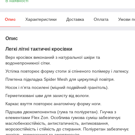
В наявності
Опис
Характеристики
Доставка
Оплата
Умови п
Опис
Легкі
літні
тактичні
кросівки
Верх кросівок виконаний з натуральної шкіри та
водонепроникної сітки.
Устілка повторює форму стопи зі спіненого полімеру і латексу.
Плетена підкладка Spider Mesh для циркуляції повітря.
Носок і п’ята посилені (міцний подвійний гранітоль).
Герметизовані шви для захисту від вологи.
Каркас взуття повторює анатомічну форму ноги.
Підошва двокомпонентна (гума та поліуретан). Гнучка з
елементами Flex Zon. Особлива гумова суміш забезпечує
маслобензостійкість, антистатичність, антиковзання,
морозостійкість і стійкість до стирання. Поліуретан забезпечує
легкість, термозахист та амортизацію.