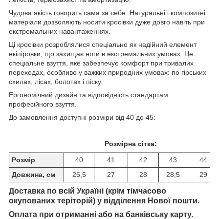
Чудова якість говорить сама за себе. Натуральні і композитні
матеріали дозволяють носити кросівки дуже довго навіть при
екстремальних навантаженнях.
Ці кросівки розроблялися спеціально як надійний елемент
екіпіровки, що захищає ноги в екстремальних умовах. Це
спеціальне взуття, яке забезпечує комфорт при тривалих
переходах, особливо у важких природних умовах: по гірських
схилах, лісах, болотах і піску.
Ергономічний дизайн та відповідність стандартам
професійного взуття.
До замовлення доступні розміри від 40 до 45:
Розмірна сітка:
Розмір
40
41
42
43
44
Довжина, см
26,5
27
28
28,5
29
Доставка по всій Україні (крім тімчасово
окупованих теріторій) у відділення Нової пошти.
Оплата при отриманні або на банківську карту.