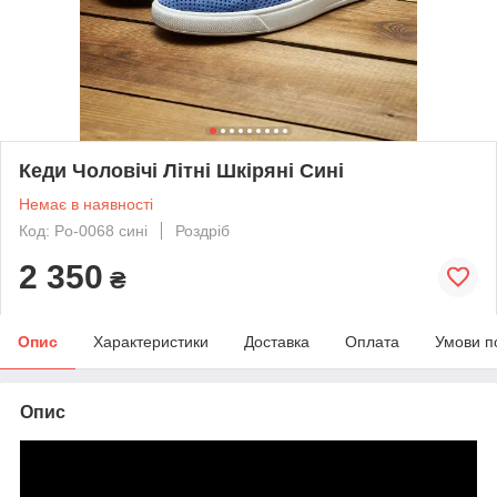
Кеди Чоловічі Літні Шкіряні Сині
Немає в наявності
Код: Po-0068 сині
Роздріб
2 350
₴
Опис
Характеристики
Доставка
Оплата
Умови п
Опис