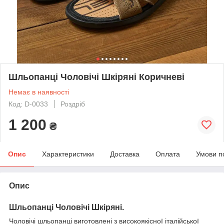
Шльопанці Чоловічі Шкіряні Коричневі
Немає в наявності
Код: D-0033
Роздріб
1 200
₴
Опис
Характеристики
Доставка
Оплата
Умови п
Опис
Шльопанці Чоловічі Шкіряні.
Чоловічі шльопанці виготовлені з високоякісної італійської