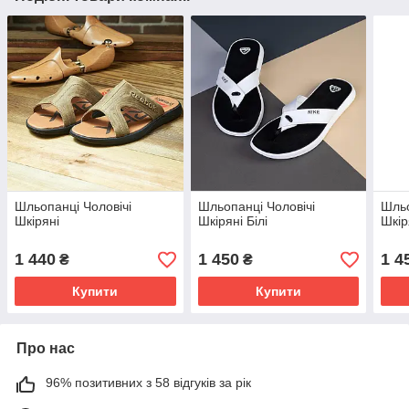
Шльопанці Чоловічі
Шльопанці Чоловічі
Шльо
Шкіряні
Шкіряні Білі
Шкір
1 440
1 450
1 4
₴
₴
Купити
Купити
Про нас
96% позитивних з 58 відгуків за рік