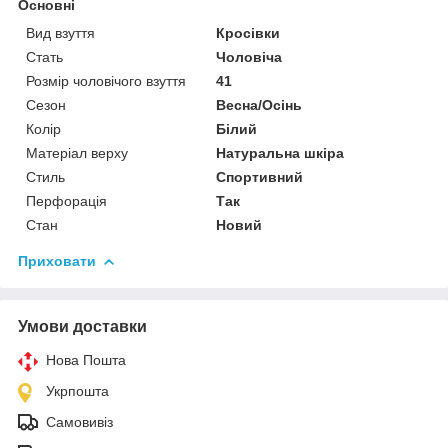
Основні
Вид взуття
Кросівки
Стать
Чоловіча
Розмір чоловічого взуття
41
Сезон
Весна/Осінь
Колір
Білий
Матеріал верху
Натуральна шкіра
Стиль
Спортивний
Перфорація
Так
Стан
Новий
Приховати
Умови доставки
Нова Пошта
Укрпошта
Самовивіз