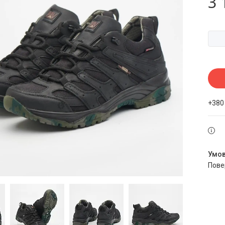
3 
+380
пов