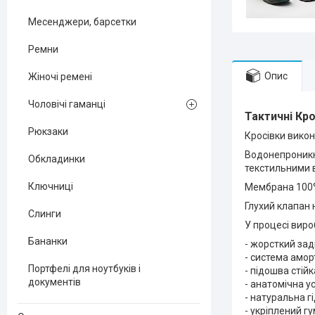
Месенджери, барсетки
Ремни
Опис
Жіночі ремені
Чоловічі гаманці
Тактичні Кро
Рюкзаки
Кросівки викон
Водонепроникні
Обкладинки
текстильними 
Ключниці
Мембрана 100% 
Глухий клапан 
Слинги
У процесі виро
Бананки
- жорсткий зад
- система амор
Портфелі для ноутбуків і
- підошва стій
документів
- анатомічна у
- натуральна 
- укріплений г