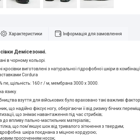
Характеристики
Інформація для замовлення
сівки
Демісезонні
.
ані в чорному кольорі.
 кросівки виготовлені з натуральної гідрофобної шкіри в комбіна
вставками Cordura
пе, щільність: 160 г / м, мембрана 3000 х 3000.
на язику.
бництва взуття для військових було враховано такі важливі фактор
ник, що надійно фіксує ногу, оберігаючи її від ризику бічних перемі
тизації, що знімає навантаження під час стрибків;
ка до впливу пально-мастильних матеріалів;;
стілка, що пом'якшує шок від тривалого зіткнення з твердим;
гідрофобна шкіра поєднана з міцною кордурою;
умовим просоченням носок;