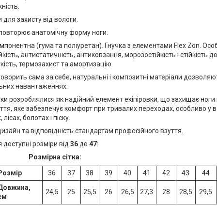
ність.
 для захисту від вологи.
 повторює анатомічну форму ноги.
понентна (гума та поліуретан). Гнучка з елементами Flex Zon. Ос
кість, антистатичність, антиковзання, морозостійкість і стійкість д
кість, термозахист та амортизацію.
говорить сама за себе, натуральні і композитні матеріали дозволяют
ьних навантаженнях.
вки розроблялися як надійний елемент екіпіровки, що захищає ноги
ття, яке забезпечує комфорт при тривалих переходах, особливо у 
 лісах, болотах і піску.
изайн та відповідність стандартам професійного взуття.
 доступні розміри від
36
до
47
:
Розмірна сітка:
Розмір
36
37
38
39
40
41
42
43
44
Довжина,
24,5
25
25,5
26
26,5
27,3
28
28,5
29,5
см