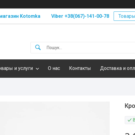
магазин Kotomka Viber +38(067)-141-00-78
Товары
овары и услуги
О нас
Контакты
Доставка и опл
Кро