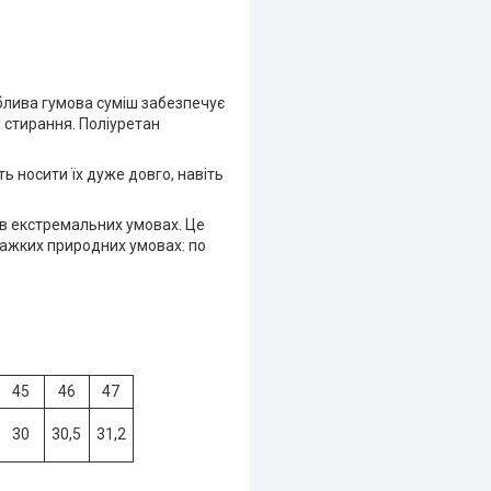
облива гумова суміш забезпечує
о стирання. Поліуретан
ь носити їх дуже довго, навіть
 в екстремальних умовах. Це
важких природних умовах: по
45
46
47
30
30,5
31,2