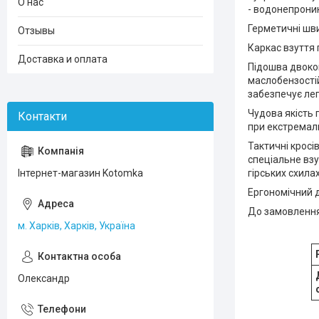
О нас
- водонепроник
Герметичні шви
Отзывы
Каркас взуття
Доставка и оплата
Підошва двоком
маслобензостій
забезпечує лег
Чудова якість 
при екстремал
Тактичні кросі
спеціальне взу
Інтернет-магазин Kotomka
гірських схилах,
Ергономічний д
До замовлення
м. Харків, Харків, Україна
Олександр