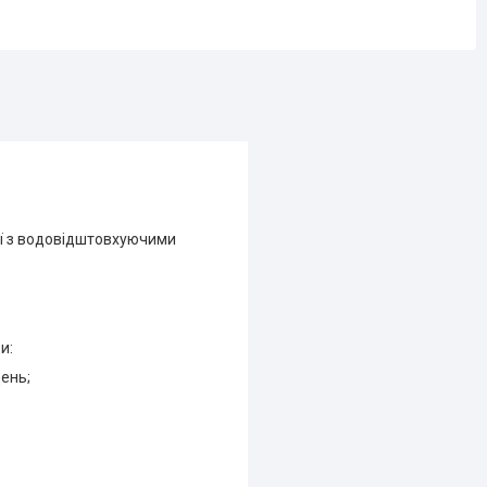
ції з водовідштовхуючими
и:
щень;