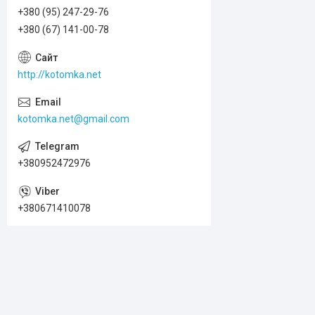
+380 (95) 247-29-76
+380 (67) 141-00-78
http://kotomka.net
kotomka.net@gmail.com
+380952472976
+380671410078