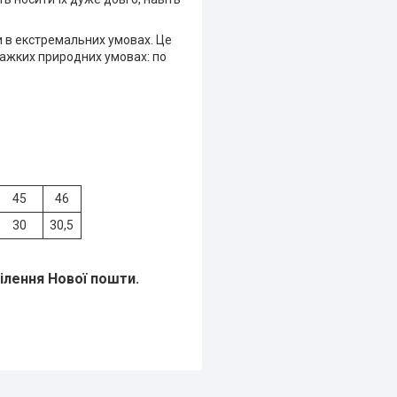
и в екстремальних умовах. Це
важких природних умовах: по
45
46
30
30,5
ділення Нової пошти.