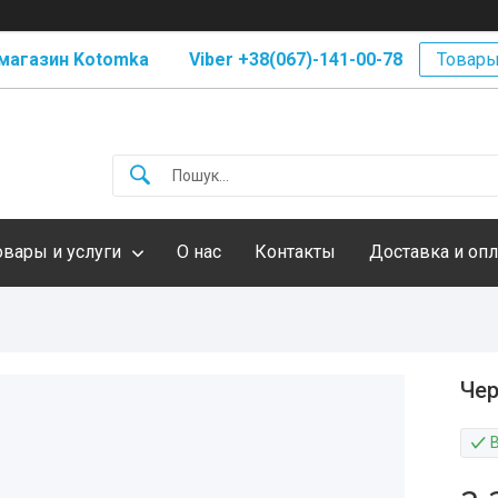
магазин Kotomka Viber +38(067)-141-00-78
Товары
овары и услуги
О нас
Контакты
Доставка и опл
Чер