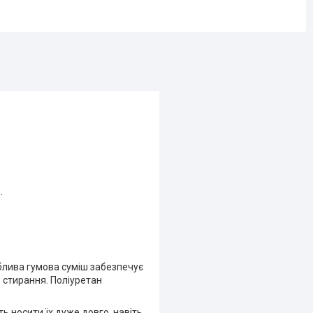
.
облива гумова суміш забезпечує
о стирання. Поліуретан
ь носити їх дуже довго, навіть