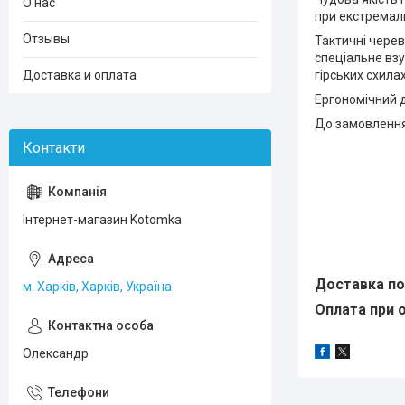
О нас
при екстремал
Отзывы
Тактичні черев
спеціальне взу
Доставка и оплата
гірських схилах,
Ергономічний д
До замовлення
Інтернет-магазин Kotomka
Доставка по 
м. Харків, Харків, Україна
Оплата при о
Олександр