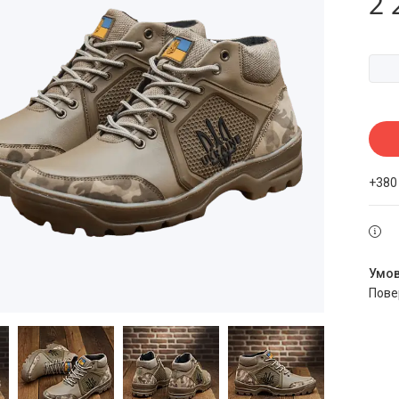
2 
+380
пов