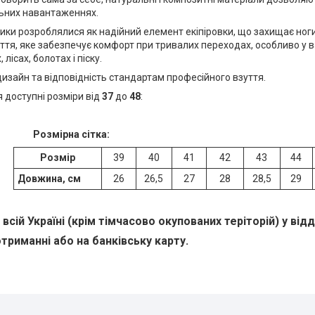
ьних навантаженнях.
ики розроблялися як надійний елемент екіпіровки, що захищає ног
ття, яке забезпечує комфорт при тривалих переходах, особливо у 
 лісах, болотах і піску.
изайн та відповідність стандартам професійного взуття.
 доступні розміри від
37
до
48
:
Розмірна сітка:
Розмір
39
40
41
42
43
44
Довжина, см
26
26,5
27
28
28,5
29
всій Україні (крім тімчасово окупованих теріторій) у від
триманні або на банківську карту.