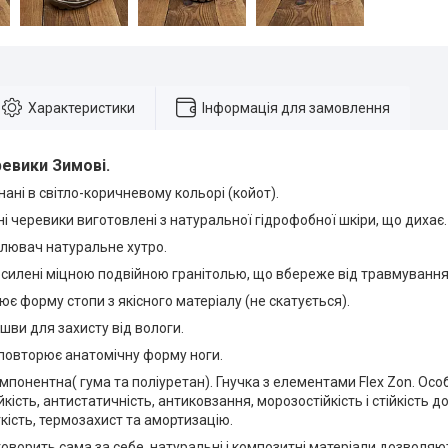
Характеристики
Інформація для замовлення
евики Зимові
.
ані в світло-коричневому кольорі (койот).
 черевики виготовлені з натуральної гідрофобної шкіри, що дихає.
плювач натуральне хутро.
посилені міцною подвійною гранітолью, що вбереже від травмування
ює форму стопи з якісного матеріалу (не скатується).
шви для захисту від вологи.
 повторює анатомічну форму ноги.
понентна( гума та поліуретан). Гнучка з елементами Flex Zon. Ос
кість, антистатичність, антиковзання, морозостійкість і стійкість д
кість, термозахист та амортизацію.
говорить сама за себе, натуральні і композитні матеріали дозволяют