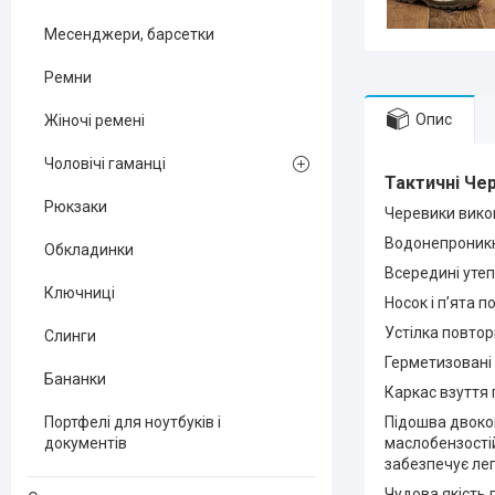
Месенджери, барсетки
Ремни
Опис
Жіночі ремені
Чоловічі гаманці
Тактичні
Чер
Рюкзаки
Черевики викон
Водонепроникні
Обкладинки
Всередині уте
Ключниці
Носок і п’ята 
Устілка повтор
Слинги
Герметизовані 
Бананки
Каркас взуття
Портфелі для ноутбуків і
Підошва двоком
документів
маслобензостій
забезпечує лег
Чудова якість 