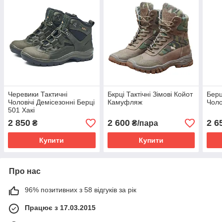
Черевики Тактичні
Бкрці Тактічні Зімові Койот
Берц
Чоловічі Демісезонні Берці
Камуфляж
Чоло
501 Хакі
2 850
2 600
2 6
₴
₴/пара
Купити
Купити
Про нас
96% позитивних з 58 відгуків за рік
Працює з 17.03.2015