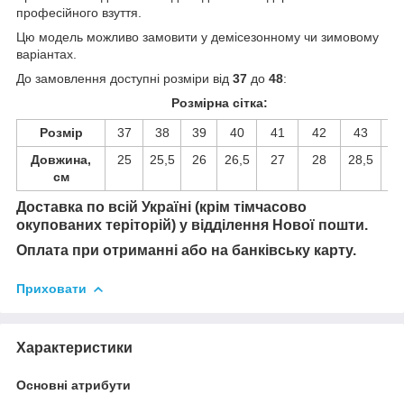
професійного взуття.
Цю модель можливо замовити у
демісезонному
чи
зимовому
варіантах.
До замовлення доступні розміри від
37
до
48
:
Розмірна сітка:
Розмір
37
38
39
40
41
42
43
4
Довжина,
25
25,5
26
26,5
27
28
28,5
2
см
Доставка по всій Україні (крім тімчасово
окупованих теріторій) у відділення Нової пошти.
Оплата при отриманні або на банківську карту.
Приховати
Характеристики
Основні атрибути