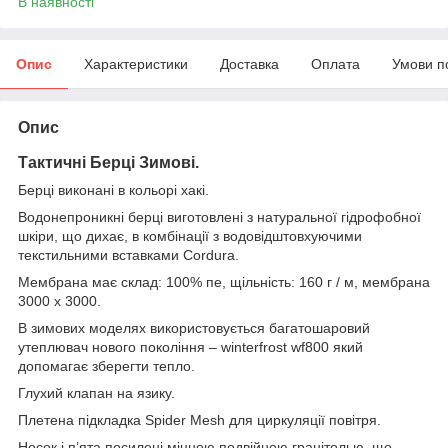
В наявності
Опис
Характеристики
Доставка
Оплата
Умови п
Опис
Тактичні
Берці Зимові
.
Берці виконані в кольорі хакі.
Водонепроникні берці виготовлені з натуральної гідрофобної
шкіри, що дихає, в комбінації з водовідштовхуючими
текстильними вставками Cordura.
Мембрана має склад: 100% пе, щільність: 160 г / м, мембрана
3000 х 3000.
В зимових моделях використовується багатошаровий
утеплювач нового покоління – winterfrost wf800 який
допомагає зберегти тепло.
Глухий клапан на язику.
Плетена підкладка Spider Mesh для циркуляції повітря.
Носок і п’ята посилені міцною подвійною гранітолью, що