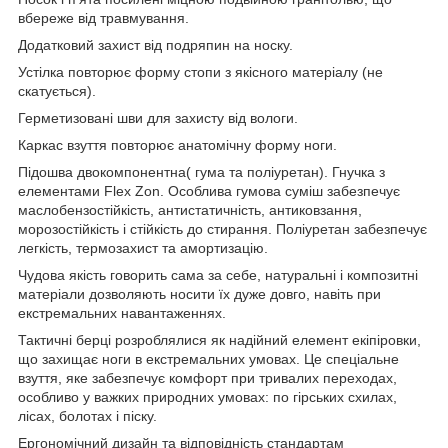
вбереже від травмування.
Додатковий захист від подряпин на носку.
Устілка повторює форму стопи з якісного матеріалу (не
скатується).
Герметизовані шви для захисту від вологи.
Каркас взуття повторює анатомічну форму ноги.
Підошва двокомпонентна( гума та поліуретан). Гнучка з
елементами Flex Zon. Особлива гумова суміш забезпечує
маслобензостійкість, антистатичність, антиковзання,
морозостійкість і стійкість до стирання. Поліуретан забезпечує
легкість, термозахист та амортизацію.
Чудова якість говорить сама за себе, натуральні і композитні
матеріали дозволяють носити їх дуже довго, навіть при
екстремальних навантаженнях.
Тактичні берці розроблялися як надійний елемент екіпіровки,
що захищає ноги в екстремальних умовах. Це спеціальне
взуття, яке забезпечує комфорт при тривалих переходах,
особливо у важких природних умовах: по гірських схилах,
лісах, болотах і піску.
Ергономічний дизайн та відповідність стандартам