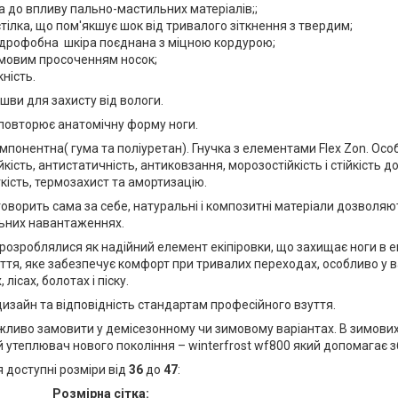
ка до впливу пально-мастильних матеріалів;;
стілка, що пом'якшує шок від тривалого зіткнення з твердим;
гідрофобна шкіра поєднана з міцною кордурою;
умовим просоченням носок;
ність.
шви для захисту від вологи.
 повторює анатомічну форму ноги.
понентна( гума та поліуретан). Гнучка з елементами Flex Zon. Ос
кість, антистатичність, антиковзання, морозостійкість і стійкість д
кість, термозахист та амортизацію.
говорить сама за себе, натуральні і композитні матеріали дозволяют
ьних навантаженнях.
 розроблялися як надійний елемент екіпіровки, що захищає ноги в 
ття, яке забезпечує комфорт при тривалих переходах, особливо у 
 лісах, болотах і піску.
изайн та відповідність стандартам професійного взуття.
жливо замовити у
демісезонному
чи
зимовому варіантах. В зимови
утеплювач нового покоління – winterfrost wf800 який допомагає з
 доступні розміри від
36
до
47
:
Розмірна сітка: