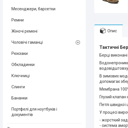
Месенджери, барсетки
Ремни
Опис
Жіночі ремені
Чоловічі гаманці
Тактичні
Бер
Рюкзаки
Берці виконані 
Водонепроникні
Обкладинки
водовідштовху
Ключниці
В зимових мод
допомагає збе
Слинги
Мембрана 100% 
Глухий клапан 
Бананки
Петлі швидкої 
Портфелі для ноутбуків і
У процесі виро
документів
- жорсткий зад
- система амор