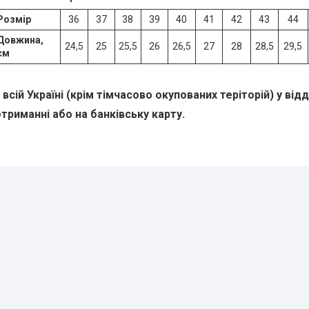
Розмір
36
37
38
39
40
41
42
43
44
Довжина,
24,5
25
25,5
26
26,5
27
28
28,5
29,5
см
всій Україні (крім тімчасово окупованих теріторій) у від
триманні або на банківську карту.