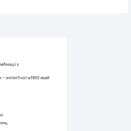
мбінації з
– winterfrost wf800 який
и:
щень;