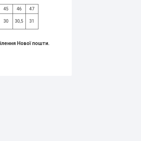
45
46
47
30
30,5
31
ділення Нової пошти.