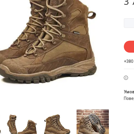
3 
+380
пов