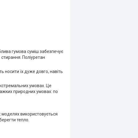
облива гумова суміш забезпечує
о стирання. Поліуретан
ь носити їх дуже довго, навіть
екстремальних умовах. Це
важких природних умовах: по
х моделях використовується
берегти тепло.