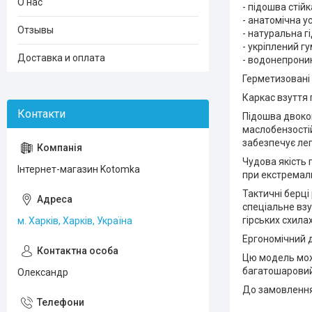
О нас
- підошва стій
- анатомічна у
Отзывы
- натуральна 
- укріплений г
Доставка и оплата
- водонепроник
Герметизовані 
Каркас взуття
Підошва двоком
маслобензостій
забезпечує лег
Чудова якість 
Інтернет-магазин Kotomka
при екстремал
Тактичні берці
спеціальне взу
гірських схилах,
м. Харків, Харків, Україна
Ергономічний д
Цю модель мо
багатошаровий 
Олександр
До замовлення