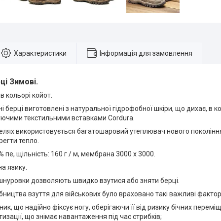
Характеристики
Інформація для замовлення
ці Зимові
.
в кольорі койот.
 берці виготовлені з натуральної гідрофобної шкіри, що дихає, в ко
ючими текстильними вставками Cordura.
елях використовується багатошаровий утеплювач нового покоління 
регти тепло.
пе, щільність: 160 г / м, мембрана 3000 х 3000.
на язику.
шнуровки дозволяють швидко взутися або зняти берці.
бництва взуття для військових було враховано такі важливі фактор
ник, що надійно фіксує ногу, оберігаючи її від ризику бічних перемі
тизації, що знімає навантаження під час стрибків;