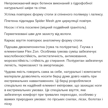
Непромокаючий верх ботинок виконаний з гідрофобної
натуральної шкіри та сітки.
Устілка повторює форму стопи зі спіненого полімеру і латексу.
Плетена підкладка Spider Mesh для циркуляції повітря.
Носок і п’ята посилені (міцний подвійний гранітоль).
Герметизовані шви для захисту від вологи.
Каркас взуття повторює анатомічну форму стопи.
Підошва двокомпонентна (гума та поліуретан). Гнучка з
елементами Flex Zon. Особлива гумова суміш забезпечує
маслобензостійкість, антистатичність, антиковзання,
морозостійкість і стійкість до стирання. Поліуретан забезпечує
легкість, термозахист та амортизацію.
Чудова якість говорить сама за себе, натуральні і композитні
матеріали дозволяють носити берці дуже довго навіть при
екстремальних навантаженнях. Ці берці розроблялися
спеціально як надійний елемент екіпіровки, що захищає ноги
в екстремальних умовах. Це спеціальне взуття, яке
забезпечує комфорт при тривалих переходах, особливо у
важких природних умовах: по гірських схилах, лісах, болотах і
піску.