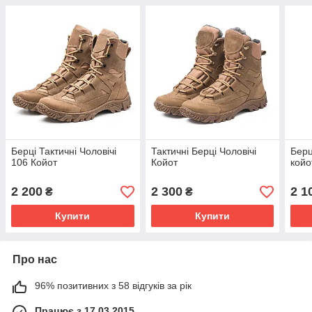
Берці Тактичні Чоловічі
Тактичні Берці Чоловічі
Берц
106 Койот
Койот
койо
2 200
2 300
2 1
₴
₴
Купити
Купити
Про нас
96% позитивних з 58 відгуків за рік
Працює з 17.03.2015