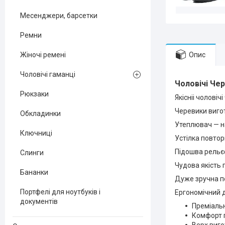
Месенджери, барсетки
Ремни
Опис
Жіночі ремені
Чоловічі гаманці
Чоловічі
Чер
Рюкзаки
Якісніі чоловіч
Черевики вигот
Обкладинки
Утеплювач — н
Ключниці
Устілка повто
Підошва рельє
Слинги
Чудова якість 
Бананки
Дуже зручна по
Портфелі для ноутбуків і
Ергономічний д
документів
Преміальн
Комфорт 