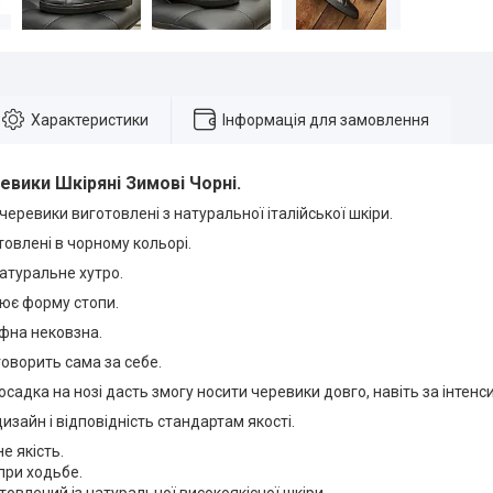
Характеристики
Інформація для замовлення
евики
Шкіряні Зимові Чорні.
і черевики виготовлені з натуральної італійської шкіри.
овлені в чорному кольорі.
атуральне хутро.
рює форму стопи.
фна нековзна.
говорить сама за себе.
садка на нозі дасть змогу носити черевики довго, навіть за інтен
изайн і відповідність стандартам якості.
е якість.
при ходьбе.