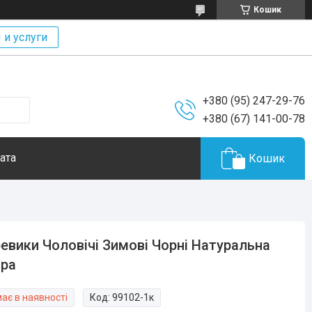
Кошик
 и услуги
+380 (95) 247-29-76
+380 (67) 141-00-78
ата
Кошик
евики Чоловічі Зимові Чорні Натуральна
іра
ає в наявності
Код:
99102-1к