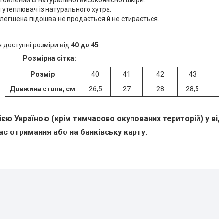
товлений із натуральної високоякісної шкіри.
 утеплювач із натурального хутра.
легшена підошва не продається й не стирається.
 доступні розміри від
40 до
45
Розмірна сітка:
Розмір
40
41
42
43
Довжина стопи, см
26,5
27
28
28,5
ією Україною (крім тимчасово окупованих територій) у в
ас отримання або на банківську карту.