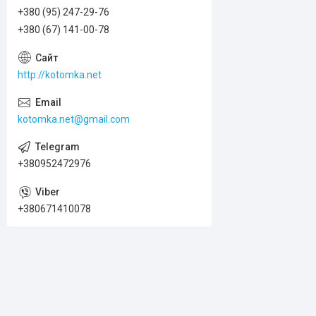
+380 (95) 247-29-76
+380 (67) 141-00-78
http://kotomka.net
kotomka.net@gmail.com
+380952472976
+380671410078