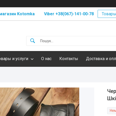
магазин Kotomka Viber +38(067)-141-00-78
Товары
овары и услуги
О нас
Контакты
Доставка и опл
Чер
Шк
Нем