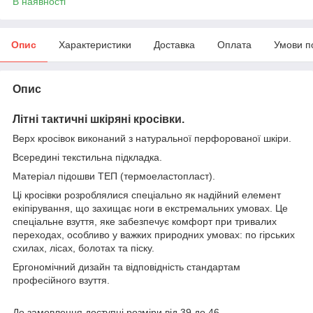
В наявності
Опис
Характеристики
Доставка
Оплата
Умови п
Опис
Літні тактичні шкіряні кросівки.
Верх кросівок виконаний з натуральної перфорованої шкіри.
Всередині текстильна підкладка.
Матеріал підошви ТЕП (термоеластопласт).
Ці кросівки розроблялися спеціально як надійний елемент
екіпірування, що захищає ноги в екстремальних умовах. Це
спеціальне взуття, яке забезпечує комфорт при тривалих
переходах, особливо у важких природних умовах: по гірських
схилах, лісах, болотах та піску.
Ергономічний дизайн та відповідність стандартам
професійного взуття.
До замовлення доступні розміри від 39 до 46