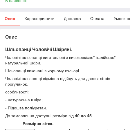
В наявності
Опис
Характеристики
Доставка
Оплата
Умови п
Опис
Шльопанці Чоловічі Шкіряні.
Чоловічі шльопанці виготовлені з високоякісної італійської
натуральної шкіри.
Шльопанці виконані в чорному кольорі.
Чоловічі шльопанці відмінно підійдуть для довгих літніх
прогулянок.
особливості:
- натуральна шкіра;
- Підошва поліуретан.
До замовлення доступні розміри від
40 до 45
Розмірна сітка: