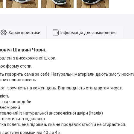
Характеристики
Інформація для замовлення
овічі Шкіряні Чорні.
овлені з високоякісної шкіри.
рює форму стопи.
ть говорить сама за себе. Натуральні матеріали дають змогу носит
ивних навантажень.
т і зручність на кожен день. Відповідність стандартам якості.
кість
 під час ходьби
овномірний
товлений із натуральної високоякісної шкіри (Італія)
 текстильна підкладка
яка полегшена підошва, яка не продавлюється й не стирається.
доступні розміри від 40 до 45: