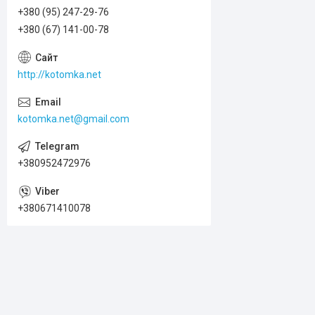
+380 (95) 247-29-76
+380 (67) 141-00-78
http://kotomka.net
kotomka.net@gmail.com
+380952472976
+380671410078