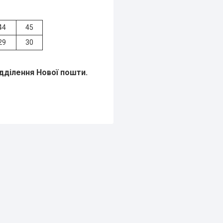
44
45
29
30
ідділення Нової пошти.