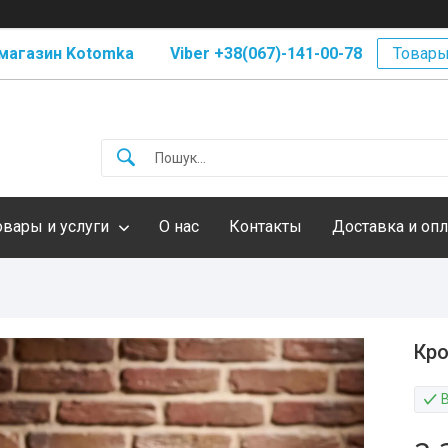
магазин Kotomka Viber +38(067)-141-00-78
Товары
овары и услуги
О нас
Контакты
Доставка и опл
Кро