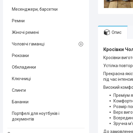
Месенджери, барсетки
Ремни
Опис
Жіночі ремені
Чоловічі гаманці
Кросівки Чол
Рюкзаки
Кросівки вигот
Устілка повто
Обкладинки
Прекрасна якіс
Ключниці
під час інтенс
Високий комфор
Слинги
Преміум я
Комфортні
Бананки
Розмір п
Верх виго
Портфелі для ноутбуків і
Всередині
документів
Зручна м'
До замовлення 