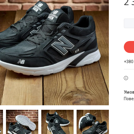
2 
+380
пов