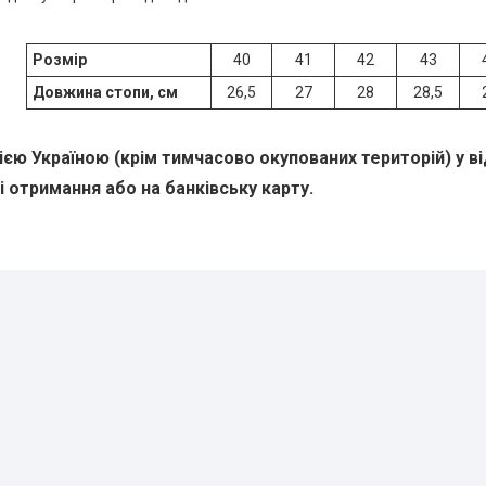
Розмір
40
41
42
43
Довжина стопи, см
26,5
27
28
28,5
єю Україною (крім тимчасово окупованих територій) у в
і отримання або на банківську карту.